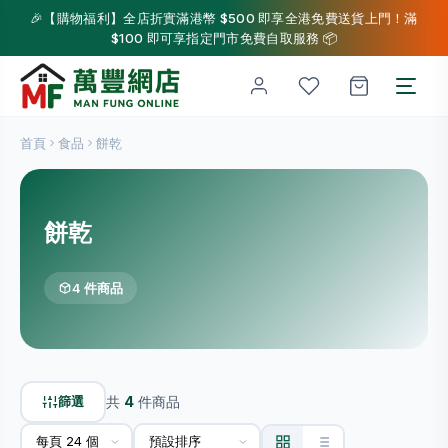
🎉【購物福利】全店折實滿港幣 $500 即享全港免費送貨上門！滿
$100 即可享指定門市免費自取服務 📦
首頁
食品
餅乾
餅乾
4 件商品
篩選
共
4
件商品