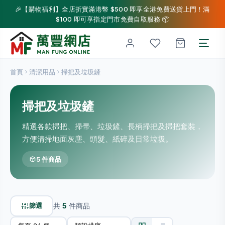
🎉【購物福利】全店折實滿港幣 $500 即享全港免費送貨上門！滿
$100 即可享指定門市免費自取服務 📦
首頁
清潔用品
掃把及垃圾鏟
掃把及垃圾鏟
精選各款掃把、掃帚、垃圾鏟、長柄掃把及掃把套裝，
方便清掃地面灰塵、頭髮、紙碎及日常垃圾。
5 件商品
篩選
共
5
件商品