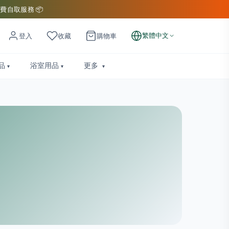
費自取服務 📦
繁體中文
登入
收藏
購物車
品
浴室用品
更多