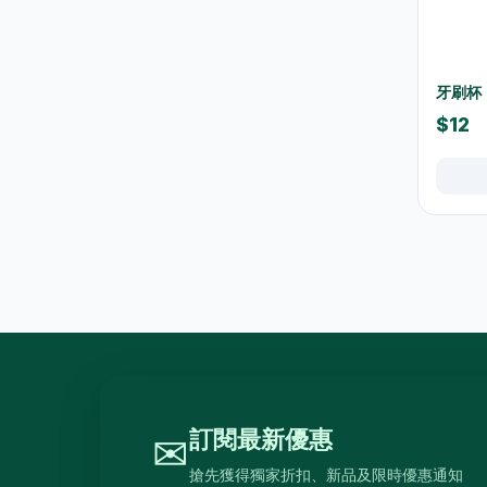
水及蒸餾水
7
高蛋白及營養飲品
16
牙刷杯
食品
59
$12
佐飯配料
0
即食麵
18
零食糖果
17
餅乾
4
餐桌用品
246
保溫飯壺及食物瓶
3
戶外及旅行用品
10
餐具及食具
77
訂閱最新優惠
✉
水樽及隨行杯
36
搶先獲得獨家折扣、新品及限時優惠通知