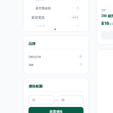
真空壓縮袋
1
3M
3M 細
家居電器
440
$16
$
收音機
3
電飯煲
18
品牌
風扇
131
廚房電器
151
OKUCHI
5
電煮鍋及煮食鍋
35
3M
1
電熱水壺
19
電熱水壺
47
價格範圍
電煮鍋及煮食鍋
1
—
吸塵機
20
抽氣扇
20
篩選價格