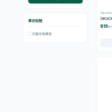
抽濕機
4
OKUCHI
熨斗及掛熨機
4
OKUC
庫存狀態
乾衣及乾燥機
0
$15
$1
只顯示有庫存
空氣淨化
6
理髮及修剪器
4
小型生活電器
12
飲品
120
原箱優惠 - 飲料及飲品
1
單支飲品
24
茶類飲品
58
運動飲品
15
果汁及維他命飲品
13