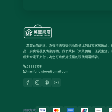
保溫壺及保溫杯
39
玻璃杯及器皿
12
保鮮盒及食品保存
42
桌布及餐墊
2
一次性餐具
9
「萬豐百貨網店」為香港街坊提供高性價比的日常家居用品、
品、廚房電器及防潮好物。我們秉持「大眾價格，優質生活」
椅凳及小家具
26
種安全電子支付，為您打造便捷流暢的現代網購體驗。
清潔用品
267
59982138
垃圾袋
3
manfung.store@gmail.com
浴室及廚房清潔
13
清潔工具
11
空氣清新及除臭用品
1
防蚊殺蟲用品
15
付款方式