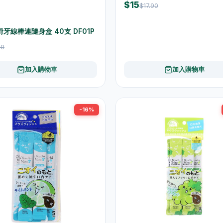
$15
$17.90
滑牙線棒連隨身盒 40支 DF01P
20
加入購物車
加入購物車
-16%