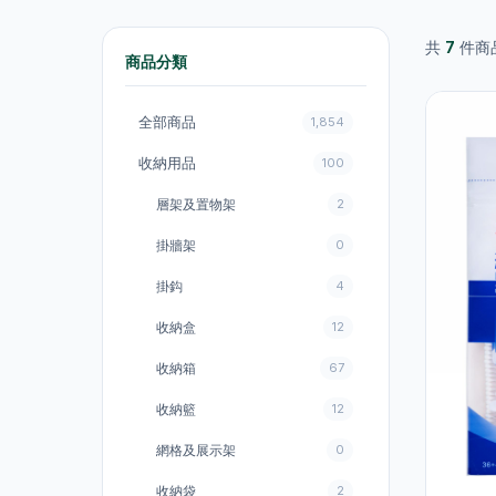
共
7
件商
商品分類
全部商品
1,854
收納用品
100
層架及置物架
2
掛牆架
0
掛鈎
4
收納盒
12
收納箱
67
收納籃
12
網格及展示架
0
收納袋
2