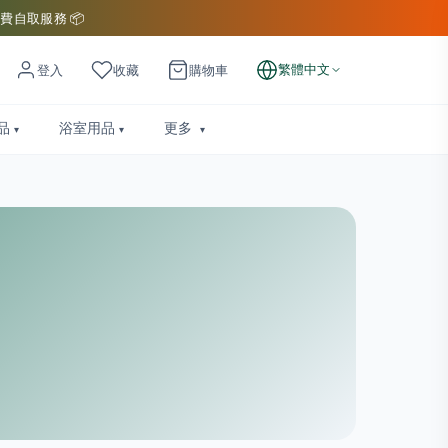
費自取服務 📦
繁體中文
登入
收藏
購物車
品
浴室用品
更多