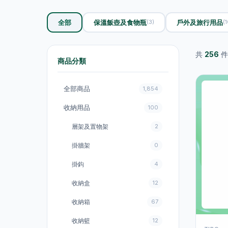
全部
保溫飯壺及食物瓶
戶外及旅行用品
(3)
(1
共
256
件
商品分類
全部商品
1,854
收納用品
100
層架及置物架
2
掛牆架
0
掛鈎
4
收納盒
12
收納箱
67
收納籃
12