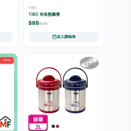
TIBO
TIBO 布坐墊圓凳
$88
$106
加入購物車
-17%