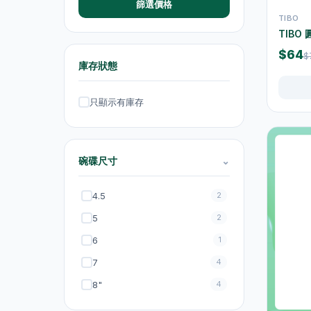
篩選價格
運動飲品
15
TIBO
TIB
果汁及維他命飲品
13
$64
$
水及蒸餾水
7
庫存狀態
高蛋白及營養飲品
16
只顯示有庫存
食品
59
佐飯配料
0
碗碟尺寸
⌄
即食麵
18
零食糖果
17
4.5
2
餅乾
4
5
2
6
1
餐桌用品
246
7
4
保溫飯壺及食物瓶
3
8"
4
戶外及旅行用品
10