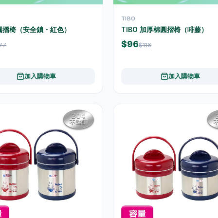
TIBO
O 圓摺椅（安全鎖・紅色）
TIBO 加厚棉圓摺椅（啡藤）
$96
77
$116
加入購物車
加入購物車