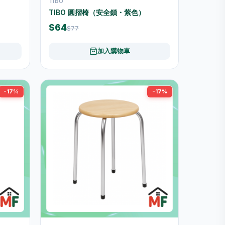
TIBO
TIBO 圓摺椅（安全鎖・紫色）
$64
$77
加入購物車
-17%
-17%