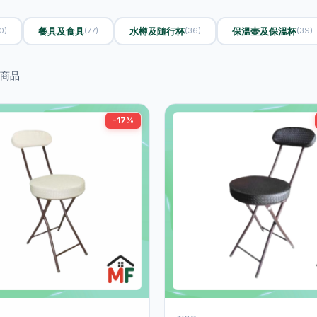
餐具及食具
水樽及隨行杯
保溫壺及保溫杯
0)
(77)
(36)
(39)
商品
-17%