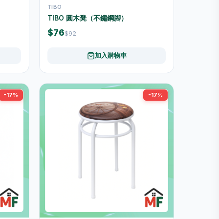
TIBO
TIBO 圓木凳（不鏽鋼腳）
$76
$92
加入購物車
-17%
-17%