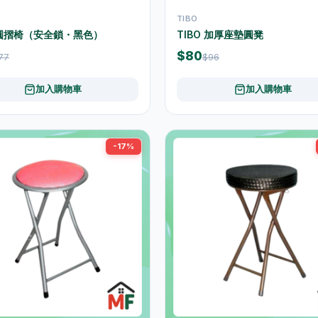
TIBO
O 圓摺椅（安全鎖・黑色）
TIBO 加厚座墊圓凳
$80
77
$96
加入購物車
加入購物車
-17%