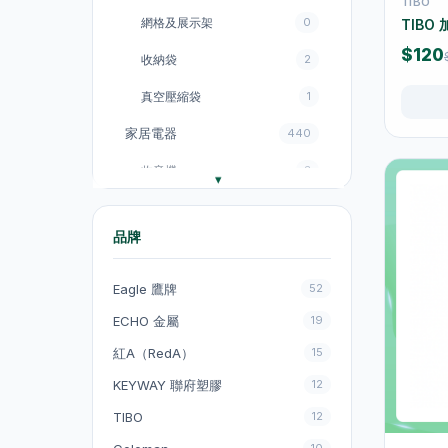
TIBO
網格及展示架
0
TIB
$120
收納袋
2
真空壓縮袋
1
家居電器
440
收音機
3
電飯煲
18
品牌
風扇
131
廚房電器
151
Eagle 鷹牌
52
電煮鍋及煮食鍋
35
ECHO 金屬
19
紅A（RedA）
15
電熱水壺
19
KEYWAY 聯府塑膠
12
電熱水壺
47
TIBO
12
電煮鍋及煮食鍋
1