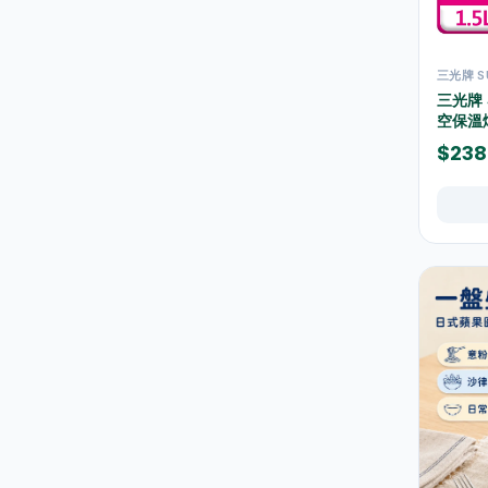
空氣清新及除臭用品
1
防蚊殺蟲用品
15
三光牌 S
地拖及拖把
10
三光牌 
空保溫燜
掃把及垃圾鏟
5
$238
垃圾桶及垃圾袋
42
水桶及清潔桶
30
浴室清潔
16
廚房清潔
37
玻璃及窗戶清潔
1
雞毛掃及除塵用品
3
清潔刷及海綿
22
清潔劑及消毒用品
46