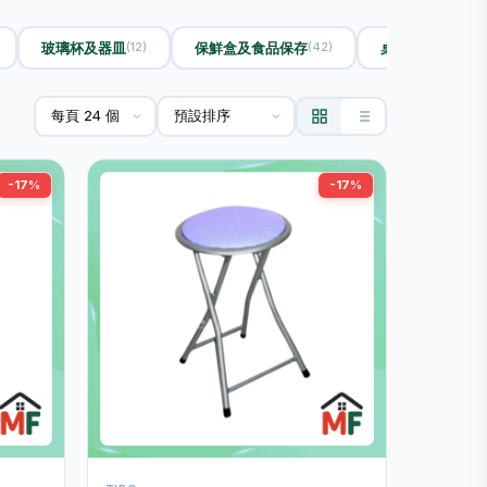
玻璃杯及器皿
保鮮盒及食品保存
桌布及餐墊
(12)
(42)
(2)
-17%
-17%