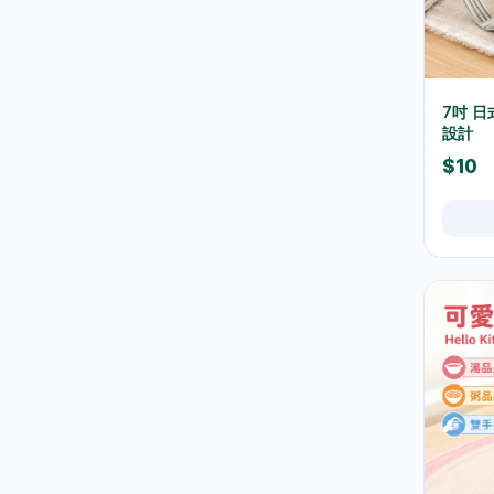
五金工具
29
鎖具
6
束帶及索帶
0
7吋 
膠紙及黏貼用品
17
設計
$10
手工具
3
測量工具
0
螺絲釘及固定配件
0
維修配件
5
室內佈置
12
時鐘
9
相架及畫框
0
掛飾及牆身裝飾
0
擺設及裝飾小物
2