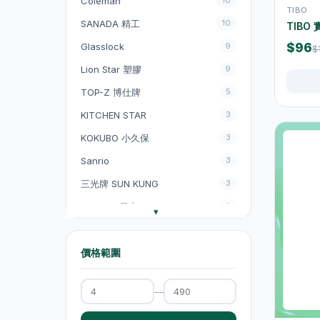
Coleman
10
TIBO
吸塵機
20
SANADA 精工
10
TIBO
抽氣扇
20
Glasslock
$96
9
$
抽濕機
4
Lion Star 塑膠
9
TOP-Z 博仕牌
5
熨斗及掛熨機
4
KITCHEN STAR
3
乾衣及乾燥機
0
KOKUBO 小久保
3
空氣淨化
6
Sanrio
3
理髮及修剪器
4
三光牌 SUN KUNG
3
小型生活電器
12
Inomata 日本
2
飲品
120
New Ocean 新海洋
2
原箱優惠 - 飲料及飲品
1
1Chiban 生活電器
價格範圍
1
Kyowa 協和紙工
1
單支飲品
24
—
SEKIKAWA 関川
1
茶類飲品
58