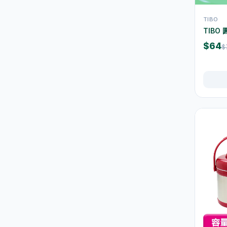
餐具及食具
77
TIBO
水樽及隨行杯
36
TIB
保溫壺及保溫杯
39
$64
$
玻璃杯及器皿
12
保鮮盒及食品保存
42
桌布及餐墊
2
一次性餐具
9
椅凳及小家具
26
清潔用品
267
垃圾袋
3
浴室及廚房清潔
13
清潔工具
11