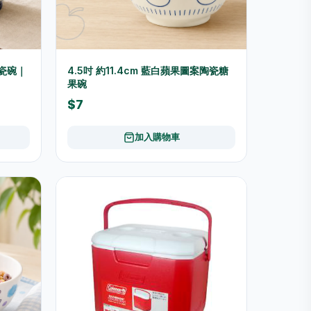
陶瓷碗｜
4.5吋 約11.4cm 藍白蘋果圖案陶瓷糖
果碗
$7
加入購物車