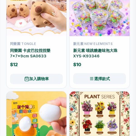
同樂園 TONGLE
新元素 NEW ELEMENTS
同樂園 卡皮巴拉捏捏樂
新元素 喵跳糖趣味泡大珠
7×7×9cm SA0633
XYS-K93346
$12
$10
加入購物車
選擇款式