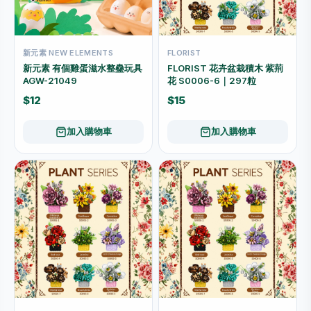
新元素 NEW ELEMENTS
FLORIST
新元素 有個雞蛋滋水整蠱玩具
FLORIST 花卉盆栽積木 紫荊
AGW-21049
花 S0006-6｜297粒
$12
$15
加入購物車
加入購物車