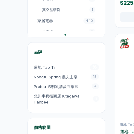
$225
真空壓縮袋
1
家居電器
440
收音機
3
電飯煲
18
品牌
風扇
131
廚房電器
151
道地 Tao Ti
35
電煮鍋及煮食鍋
35
Nongfu Spring 農夫山泉
18
Protea 透明乳清蛋白茶飲
4
電熱水壺
19
北川半兵衞商店 Kitagawa
電熱水壺
47
1
Hanbee
電煮鍋及煮食鍋
1
吸塵機
20
道地 TAO
價格範圍
道地 T
抽氣扇
20