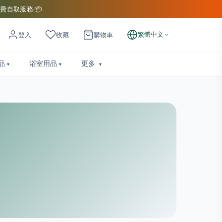
費自取服務 📦
繁體中文
登入
收藏
購物車
品
浴室用品
更多