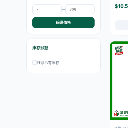
$10.
抽濕機
4
—
熨斗及掛熨機
4
篩選價格
乾衣及乾燥機
0
空氣淨化
6
庫存狀態
理髮及修剪器
4
小型生活電器
12
只顯示有庫存
飲品
120
原箱優惠 - 飲料及飲品
1
單支飲品
24
茶類飲品
58
運動飲品
15
果汁及維他命飲品
13
道地 TAO