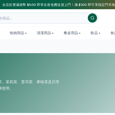
】全店折實滿港幣 $500 即享全港免費送貨上門！滿 $100 即可享指定門市免
收納用品
清潔用品
餐桌用品
飲品
食
茶、茉莉茶、普洱茶、果味茶及日常
神使用。