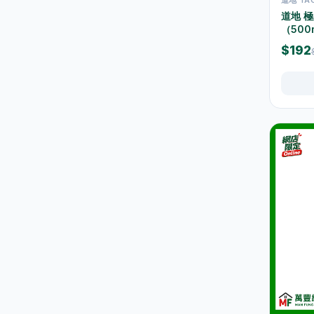
道地 
水及蒸餾水
7
（500m
高蛋白及營養飲品
16
$192
食品
59
佐飯配料
0
即食麵
18
零食糖果
17
餅乾
4
餐桌用品
246
保溫飯壺及食物瓶
3
戶外及旅行用品
10
餐具及食具
77
水樽及隨行杯
36