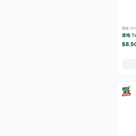
束帶及索帶
0
膠紙及黏貼用品
17
手工具
3
道地 TAO
道地 T
測量工具
0
$8.5
螺絲釘及固定配件
0
維修配件
5
室內佈置
12
時鐘
9
相架及畫框
0
掛飾及牆身裝飾
0
擺設及裝飾小物
2
香薰及蠟燭
0