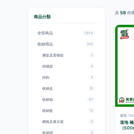
共
58
件
商品分類
全部商品
1,854
收納用品
100
層架及置物架
2
掛牆架
0
掛鈎
4
收納盒
12
收納箱
67
收納籃
12
道地 TAO
網格及展示架
0
道地 
（500m
收納袋
2