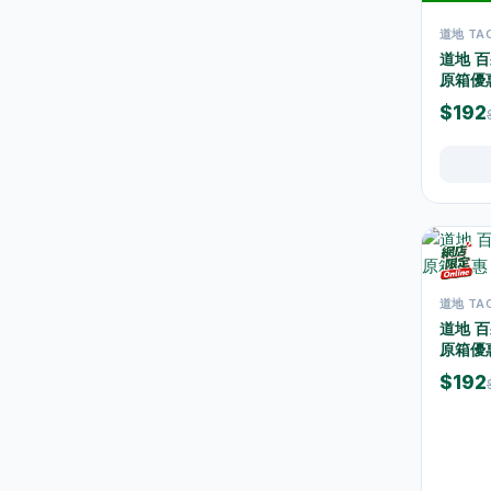
保溫壺及保溫杯
39
道地 TAO
道地 
玻璃杯及器皿
12
原箱優惠
保鮮盒及食品保存
42
$192
桌布及餐墊
2
一次性餐具
9
椅凳及小家具
26
清潔用品
267
道地 TAO
垃圾袋
3
道地 
浴室及廚房清潔
13
原箱優惠
$192
清潔工具
11
空氣清新及除臭用品
1
防蚊殺蟲用品
15