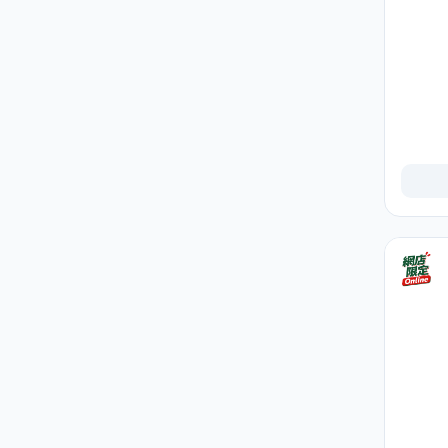
地拖及拖把
10
掃把及垃圾鏟
5
垃圾桶及垃圾袋
42
水桶及清潔桶
30
浴室清潔
16
廚房清潔
37
玻璃及窗戶清潔
1
雞毛掃及除塵用品
3
清潔刷及海綿
22
清潔劑及消毒用品
46
五金工具
29
鎖具
6