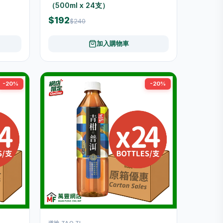
（500ml x 24支）
$192
$240
加入購物車
-20%
-20%
道地 TAO TI