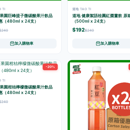
 TI
道地 TAO TI
百果園巨峰提子微碳酸果汁飲品
道地 健康絮語桂圓紅棗薑飲 原
（480ml x 24支）
（500ml x 24支）
$192
$240
$240
加入購物車
加入購物車
-20%
 TI
百果園柑桔檸檬微碳酸果汁飲品
（480ml x 24支）
$240