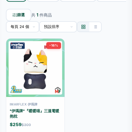
篩選
共
1
件商品
-16%
IMARFLEX 伊瑪牌
"伊瑪牌"『暖暖喵』三溫電暖
抱枕
$259
$309