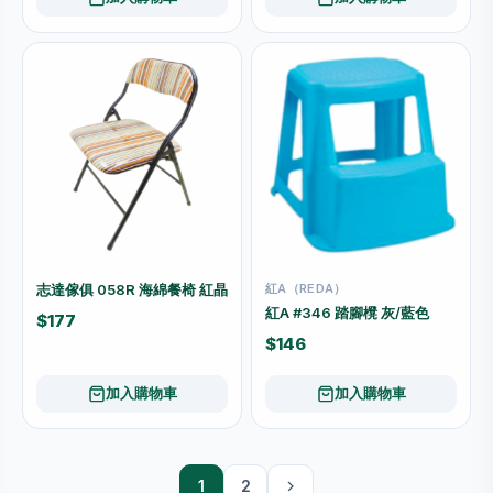
志達傢俱 058R 海綿餐椅 紅晶
紅A（REDA）
紅A #346 踏腳櫈 灰/藍色
$177
$146
加入購物車
加入購物車
1
2