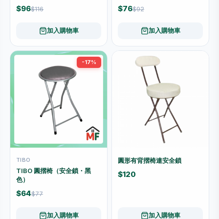
$96
$76
$116
$92
加入購物車
加入購物車
-17%
TIBO
圓形有背摺椅連安全鎖
TIBO 圓摺椅（安全鎖・黑
$120
色）
$64
$77
加入購物車
加入購物車