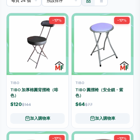
-17%
-17%
TIBO
TIBO
TIBO 加厚棉圓背摺椅（啡
TIBO 圓摺椅（安全鎖・紫
色）
色）
$120
$64
$144
$77
加入購物車
加入購物車
-17%
-17%