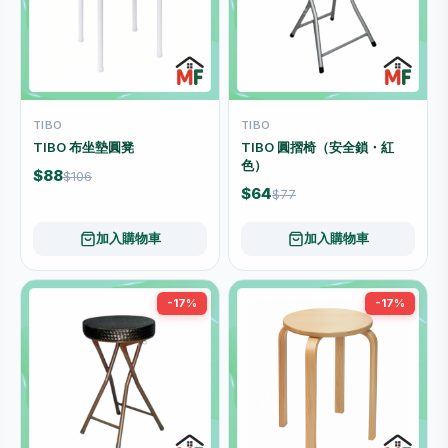
TIBO
TIBO
TIBO 布坐墊圓凳
TIBO 圓摺椅（安全鎖・紅
色）
$88
$106
$64
$77
加入購物車
加入購物車
-17%
-17%