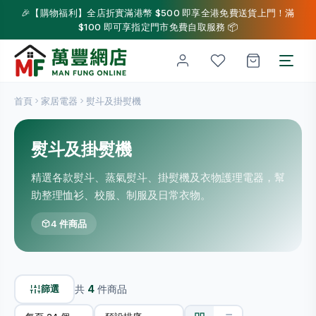
🎉【購物福利】全店折實滿港幣 $500 即享全港免費送貨上門！滿
$100 即可享指定門市免費自取服務 📦
首頁
家居電器
熨斗及掛熨機
熨斗及掛熨機
精選各款熨斗、蒸氣熨斗、掛熨機及衣物護理電器，幫
助整理恤衫、校服、制服及日常衣物。
4 件商品
篩選
共
4
件商品