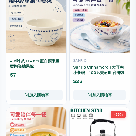
4.5吋 約11.4cm 藍白蘋果圖
SANRIO
案陶瓷糖果碗
Sanrio Cinnamoroll 大耳狗
小餐碗｜100%美耐皿 台灣製
$7
$26
加入購物車
加入購物車
-33%