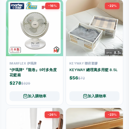
-16%
-22%
IMARFLEX 伊瑪牌
KEYWAY 聯府塑膠
"伊瑪牌"『龍卷』9吋多角度
KEYWAY 總理萬多用籃 8.5L
花籃扇
$56
$72
$278
$329
加入購物車
加入購物車
-26%
-23%