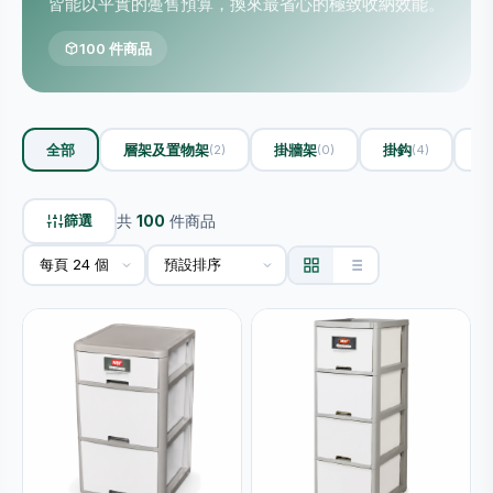
皆能以平實的躉售預算，換來最省心的極致收納效能。
100 件商品
全部
層架及置物架
掛牆架
掛鈎
收
(2)
(0)
(4)
篩選
共
100
件商品