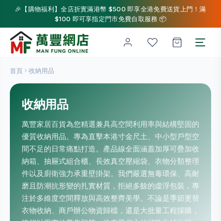
🎉【購物福利】全店折實滿港幣 $500 即享全港免費送貨上門！滿
$100 即可享指定門市免費自取服務 📦
首頁
收納用品
收納用品
萬豐家居百貨為您精選兼具高空間利用率與結構堅固的
優質收納用品。專為直擊本港寸金尺土、中小型戶型空
間不足的日常痛點打造。產品線全面涵蓋加厚可疊加收
納箱、抽屜式組合櫃、長效真空壓縮袋、衣物分類整理
件以及廚衛強力承重壁掛架。我們嚴選無毒環保、高耐
磨且防潮抗形變的扎實材質，拒絕多餘的虛浮包裝，專
注於多維度空間釋放與高效整齊美學。不論是季節更替
衣物收納、商戶辦公物資歸檔，還是大批量工程採購，