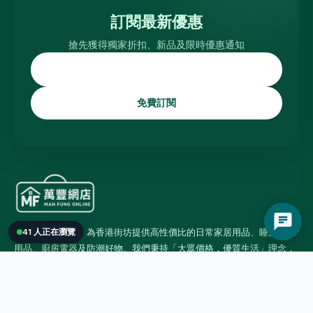
訂閱最新優惠
搶先獲得獨家折扣、新品及限時優惠通知
免費訂閱
「萬豐百貨網店」為香港街坊提供高性價比的日常家居用品、睡房床上
41 人正在瀏覽
用品、廚房電器及防潮好物。我們秉持「大眾價格，優質生活」理念，
支援多種安全電子支付，為您打造便捷流暢的現代網購體驗。
59982138
manfung.store@gmail.com