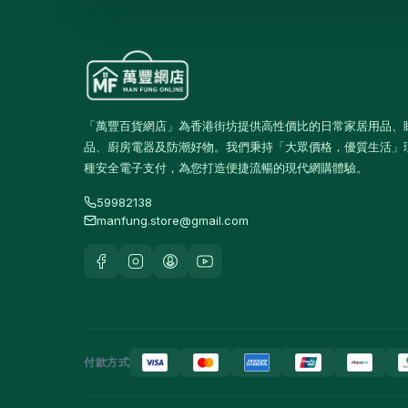
保溫壺及保溫杯
39
玻璃杯及器皿
12
保鮮盒及食品保存
42
桌布及餐墊
2
「萬豐百貨網店」為香港街坊提供高性價比的日常家居用品、
品、廚房電器及防潮好物。我們秉持「大眾價格，優質生活」
一次性餐具
9
種安全電子支付，為您打造便捷流暢的現代網購體驗。
椅凳及小家具
26
59982138
manfung.store@gmail.com
清潔用品
267
垃圾袋
3
浴室及廚房清潔
13
清潔工具
11
空氣清新及除臭用品
1
付款方式
防蚊殺蟲用品
15