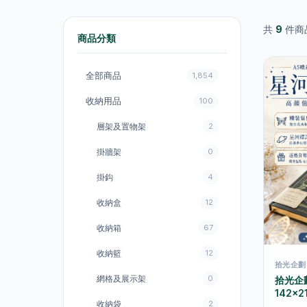
共
9
件商
商品分類
全部商品
1,854
收納用品
100
層架及置物架
2
掛牆架
0
掛鈎
4
收納盒
12
收納箱
67
收納籃
12
拾光企劃 
網格及展示架
0
拾光企
142×2
收納袋
2