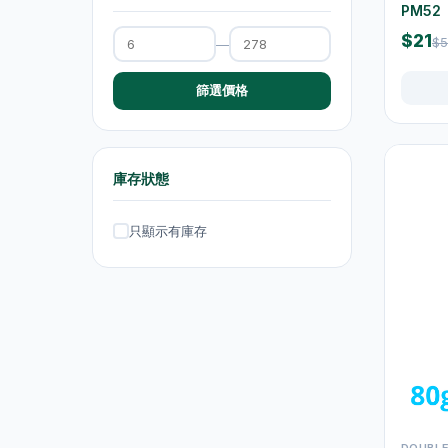
PM52
抽濕機
4
$21
$5
—
熨斗及掛熨機
4
篩選價格
乾衣及乾燥機
0
空氣淨化
6
理髮及修剪器
4
庫存狀態
小型生活電器
12
只顯示有庫存
飲品
120
原箱優惠 - 飲料及飲品
1
單支飲品
24
茶類飲品
58
運動飲品
15
果汁及維他命飲品
13
DOUBL