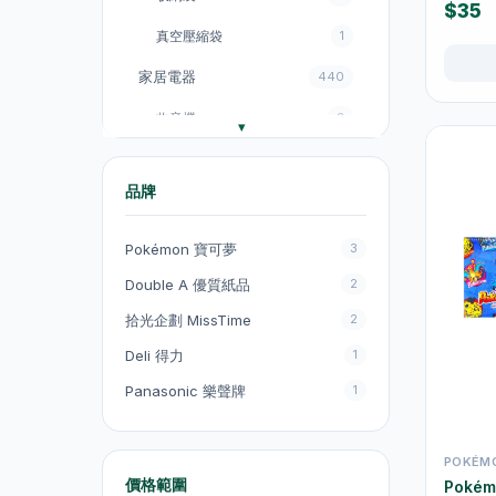
$35
真空壓縮袋
1
家居電器
440
收音機
3
電飯煲
18
品牌
風扇
131
廚房電器
151
Pokémon 寶可夢
3
電煮鍋及煮食鍋
35
Double A 優質紙品
2
拾光企劃 MissTime
2
電熱水壺
19
Deli 得力
1
電熱水壺
47
Panasonic 樂聲牌
1
電煮鍋及煮食鍋
1
吸塵機
20
POKÉM
價格範圍
Poké
抽氣扇
20