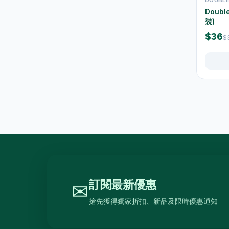
Doubl
水及蒸餾水
7
裝)
高蛋白及營養飲品
16
$36
$
食品
59
佐飯配料
0
即食麵
18
零食糖果
17
餅乾
4
餐桌用品
246
保溫飯壺及食物瓶
3
訂閱最新優惠
✉
戶外及旅行用品
10
搶先獲得獨家折扣、新品及限時優惠通知
餐具及食具
77
水樽及隨行杯
36