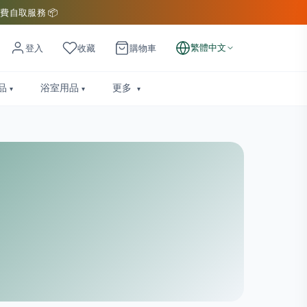
費自取服務 📦
繁體中文
登入
收藏
購物車
品
浴室用品
更多