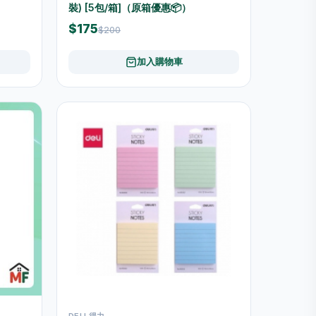
裝) [5包/箱]（原箱優惠📦）
$175
$200
加入購物車
DELI 得力