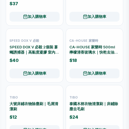
性配方
$37
加入購物車
加入購物車
SPEED DOX V 必殺
CA-HOUSE 家樂時
SPEED DOX V 必殺 2個裝 蒼
CA-HOUSE 家樂時 500ml
蠅誘捕器｜高黏度凝膠 室內外
檸檬清香玻璃水｜快乾去油污
適用
灰塵
$40
$18
加入購物車
加入購物車
TIBO
TIBO
大號床鋪衣物除塵刷｜毛屑清
泰國木柄衣物清潔刷｜床鋪除
潔刷
塵去毛刷
$12
$24