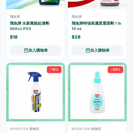
飛魚牌
飛魚牌
飛魚牌 永新萬能起漬劑
飛魚牌特強高濃度通渠劑 1 lb
500cc P03
10 oz
$18
$28
加入購物車
加入購物車
-15%
-20%
SPEEDTOX 殺牠死
SPEEDTOX 殺牠死