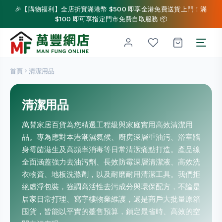
🎉【購物福利】全店折實滿港幣 $500 即享全港免費送貨上門！滿
$100 即可享指定門市免費自取服務 📦
首頁
清潔用品
清潔用品
萬豐家居百貨為您精選工程級與家庭實用高效清潔用
品。專為應對本港潮濕氣候、廚房深層重油污、浴室牆
身霉菌滋生及高頻率消毒等日常清潔痛點打造。產品線
全面涵蓋強力去油污劑、長效防霉深層清潔液、高效洗
衣物資、地板洗滌劑，以及耐磨耐用清潔工具。我們拒
絕虛浮包裝，強調高活性去污成分與環保配方，不論是
居家日常打理、寫字樓物業維護，還是商戶大批量原箱
囤貨，皆能以平實的躉售預算，鎖定最省時、高效的空