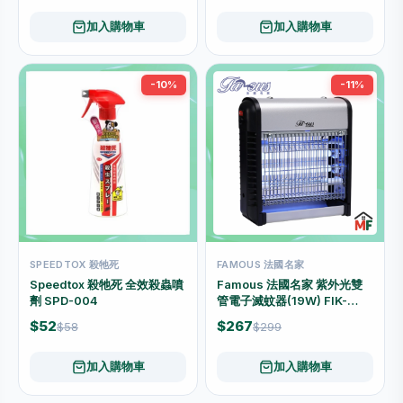
加入購物車
加入購物車
-10%
-11%
SPEEDTOX 殺牠死
FAMOUS 法國名家
Speedtox 殺牠死 全效殺蟲噴
Famous 法國名家 紫外光雙
劑 SPD-004
管電子滅蚊器(19W) FIK-
26W
$52
$267
$58
$299
加入購物車
加入購物車