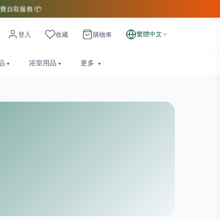
費自取服務 📦
繁體中文
登入
收藏
購物車
品
浴室用品
更多