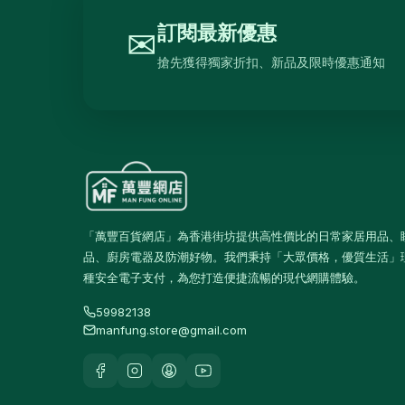
抽濕機
4
訂閱最新優惠
✉
熨斗及掛熨機
4
搶先獲得獨家折扣、新品及限時優惠通知
乾衣及乾燥機
0
空氣淨化
6
理髮及修剪器
4
小型生活電器
12
飲品
120
「萬豐百貨網店」為香港街坊提供高性價比的日常家居用品、
品、廚房電器及防潮好物。我們秉持「大眾價格，優質生活」
原箱優惠 - 飲料及飲品
1
種安全電子支付，為您打造便捷流暢的現代網購體驗。
單支飲品
24
59982138
茶類飲品
58
manfung.store@gmail.com
運動飲品
15
果汁及維他命飲品
13