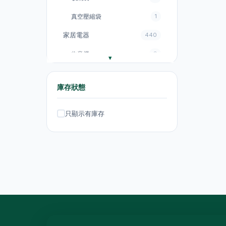
真空壓縮袋
1
家居電器
440
收音機
3
電飯煲
18
庫存狀態
風扇
131
廚房電器
151
只顯示有庫存
電煮鍋及煮食鍋
35
電熱水壺
19
電熱水壺
47
電煮鍋及煮食鍋
1
吸塵機
20
抽氣扇
20