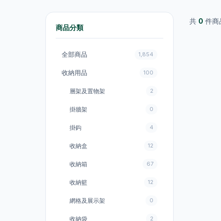
共
0
件商
商品分類
全部商品
1,854
收納用品
100
層架及置物架
2
掛牆架
0
掛鈎
4
收納盒
12
收納箱
67
收納籃
12
網格及展示架
0
收納袋
2