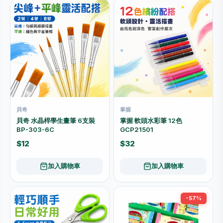
貝奇
掌握
貝奇 水晶桿學生畫筆 6支裝
掌握 軟頭水彩筆 12色
BP-303-6C
GCP21501
$12
$32
加入購物車
加入購物車
-57%