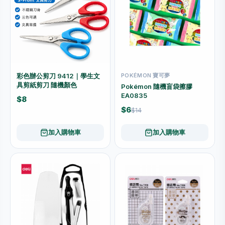
彩色辦公剪刀 9412｜學生文
POKÉMON 寶可夢
具剪紙剪刀 隨機顏色
Pokémon 隨機盲袋擦膠
EA0835
$8
$6
$14
加入購物車
加入購物車