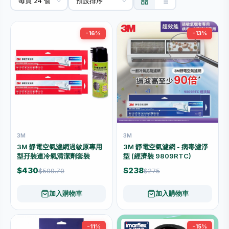
-16%
-13%
3M
3M
3M 靜電空氣濾網過敏原專用
3M 靜電空氣濾網 - 病毒濾淨
型孖裝連冷氣清潔劑套裝
型 (經濟裝 9809RTC)
$430
$238
$509.70
$275
加入購物車
加入購物車
-11%
-15%