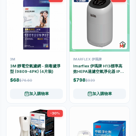
3M
IMARFLEX 伊瑪牌
3M 靜電空氣濾網 - 病毒濾淨
Imarflex 伊瑪牌 H13標準高
型 (9809-4PK) (4片裝)
效HEPA過濾空氣淨化器 IPS-
H13
$68
$798
$76.60
$939
加入購物車
加入購物車
-30%