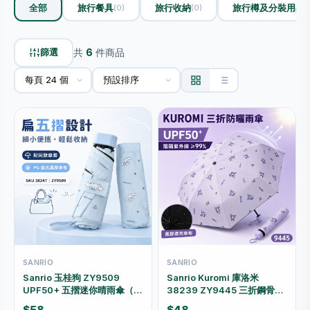
全部
旅行餐具
旅行收納
旅行樽及分裝用品
(0)
(0)
(
篩選
共
6
件商品
SANRIO
SANRIO
Sanrio 玉桂狗 ZY9509
Sanrio Kuromi 庫洛米
UPF50+ 五摺迷你晴雨傘（淺
38239 ZY9445 三折鋼骨黑
藍色）
膠防曬雨傘 55cm 8骨 淺紫色
$58
$48