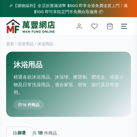
🎉【購物福利】全店折實滿港幣 $500 即享全港免費送貨上門！滿
$100 即可享指定門市免費自取服務 📦
首頁
浴室用品
沐浴用品
沐浴用品
精選各款沐浴用品、沐浴球、擦背刷、肥皂盒、浴室小
物及日常洗澡用品，適合家居、宿舍、旅行及日常使
用。
18 件商品
篩選
共
18
件商品