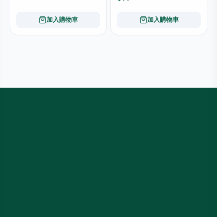
加入購物車
加入購物車
訂閱最新優惠
搶先獲得獨家折扣、新品及限時優惠通知