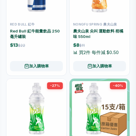
RED BULL 紅牛
NONGFU SPRING 農夫山泉
Red Bull 紅牛能量飲品 250
農夫山泉 尖叫 運動飲料 柑橘
毫升罐裝
味 550ml
$13
$8
$22
$11
📊 買2件 每件減 $0.50
加入購物車
加入購物車
-27%
-40%