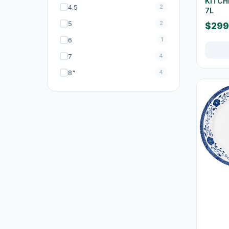
KITC
4.5
2
7L
水及蒸馏水
7
5
2
$299
高蛋白及营养饮品
16
6
1
食品
59
7
4
佐饭配料
0
8"
4
即食面
18
零食糖果
17
饼乾
4
餐桌用品
246
保温饭壺及食物瓶
3
户外及旅行用品
10
餐具及食具
77
水樽及随行杯
36