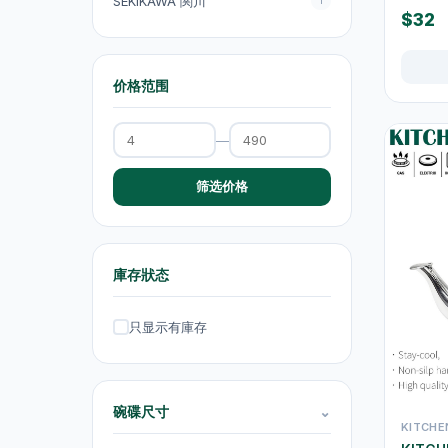
SEKIKAWA 関川
1
$32
抽湿机
4
熨斗及挂熨机
4
价格范围
乾衣及乾燥机
0
空气淨化
—
6
理髮及修剪器
4
筛选价格
小型生活电器
12
饮品
120
庫存狀态
原箱优惠 - 饮料及饮品
1
单支饮品
24
只显示有庫存
茶类饮品
58
运动饮品
15
碗碟尺寸
⌄
KITCHE
果汁及维他命饮品
13