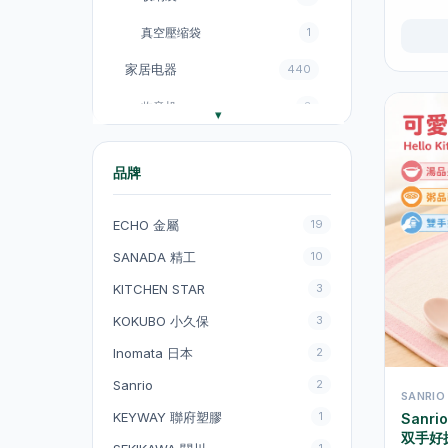
真空壓缩袋
1
家居电器
440
收音机
3
电饭煲
18
品牌
风扇
131
厨房电器
151
ECHO 金屬
19
电煮锅及煮食锅
35
SANADA 精工
10
KITCHEN STAR
3
电热水壺
19
KOKUBO 小久保
3
电热水壺
47
Inomata 日本
2
电煮锅及煮食锅
1
Sanrio
2
SANRIO
吸塵机
20
KEYWAY 聯府塑膠
1
Sanri
双手好
抽气扇
20