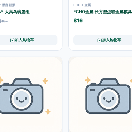
Y 聯府塑膠
ECHO 金屬
AY 大高岛碗篮组
ECHO金屬 长方型蛋糕金屬模具
$16
$187
加入购物车
加入购物车