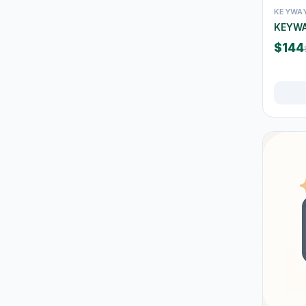
地拖及拖把
10
KEYWA
KEYW
掃把及垃圾铲
5
$144
垃圾桶及垃圾袋
42
水桶及清洁桶
30
浴室清洁
16
厨房清洁
37
玻璃及窗户清洁
1
鸡毛掃及除塵用品
3
清洁刷及海绵
22
清洁劑及消毒用品
45
五金工具
29
锁具
6