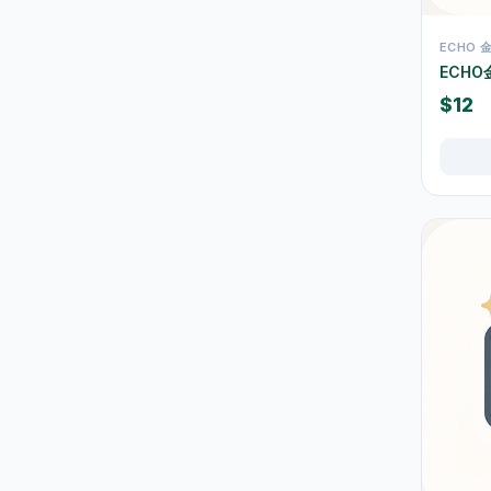
束带及索带
0
ECHO 
胶纸及黏贴用品
17
ECH
手工具
3
$12
測量工具
0
螺丝钉及固定配件
0
维修配件
5
室内佈置
10
时钟
9
相架及画框
0
挂饰及墙身装饰
0
摆设及装饰小物
0
香薰及蜡烛
0