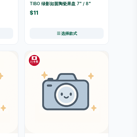
TIBO 绿影如茵陶瓷果盘 7" / 8"
$11
选择款式