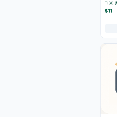
TIBO
保温壺及保温杯
39
$11
玻璃杯及器皿
12
保鲜盒及食品保存
42
桌布及餐墊
2
一次性餐具
9
椅凳及小家具
26
清洁用品
266
垃圾袋
3
浴室及厨房清洁
13
清洁工具
11
空气清新及除臭用品
1
防蚊殺虫用品
15