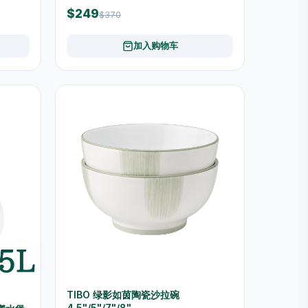
$249
$370
加入购物车
TIBO 绿影如茵陶瓷沙拉碗
4.5"/5"/7"/8"