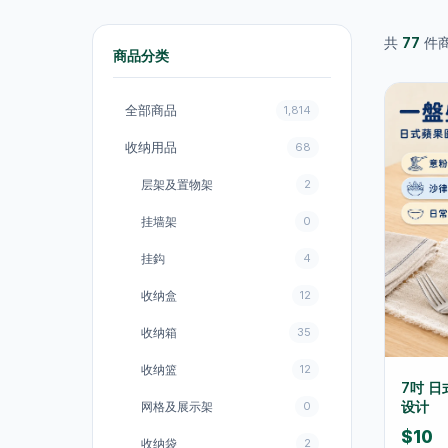
共
77
件
商品分类
全部商品
1,814
收纳用品
68
层架及置物架
2
挂墙架
0
挂鈎
4
收纳盒
12
收纳箱
35
收纳篮
12
7吋 
设计
网格及展示架
0
$10
收纳袋
2