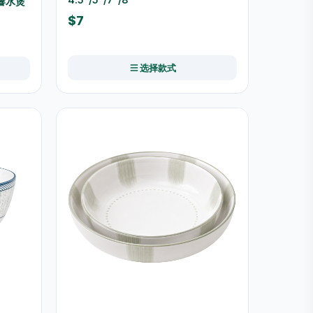
鸣響水煲
$7
选择款式