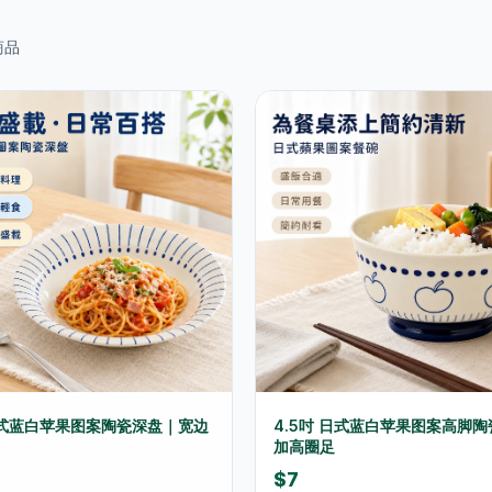
商品
日式蓝白苹果图案陶瓷深盘｜宽边
4.5吋 日式蓝白苹果图案高脚
加高圈足
$7