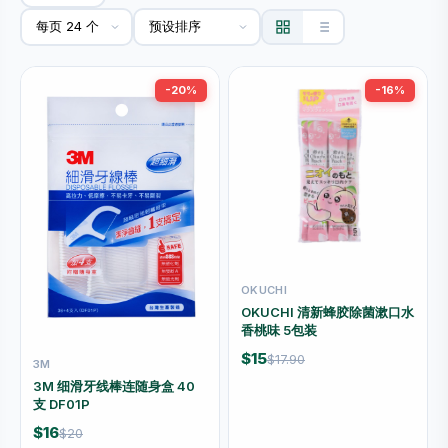
-20%
-16%
OKUCHI
OKUCHI 清新蜂胶除菌漱口水
香桃味 5包装
$15
$17.90
3M
3M 细滑牙线棒连随身盒 40
支 DF01P
$16
$20