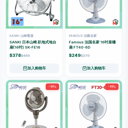
SANKI 山崎電器
FAMOUS 法國名家
SANKI 日本山崎 趴地式地台
Famous 法国名家 16吋座檯
扇(16吋) SK-FE16
扇 FT40-6D
$378
$249
$469
$279
加入购物车
加入购物车
-11%
-11%