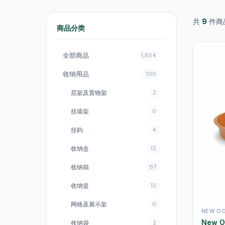
共
9
件商
商品分类
全部商品
1,854
收纳用品
100
层架及置物架
2
挂墙架
0
挂鈎
4
收纳盒
12
收纳箱
67
收纳篮
12
网格及展示架
0
NEW O
New 
收纳袋
2