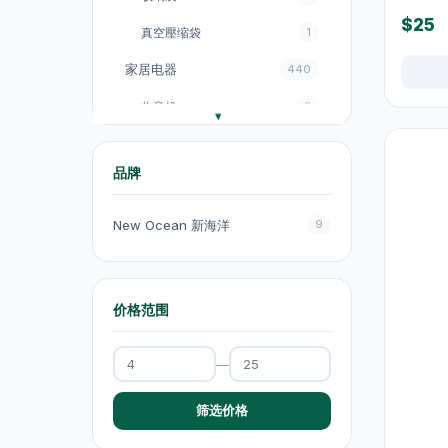
$25
真空壓缩袋
1
家居电器
440
收音机
3
电饭煲
18
品牌
风扇
131
厨房电器
151
New Ocean 新海洋
9
电煮锅及煮食锅
35
电热水壺
19
价格范围
电热水壺
47
—
电煮锅及煮食锅
1
吸塵机
20
筛选价格
抽气扇
20