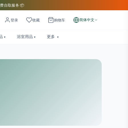
费自取服务 📦
简体中文
登录
收藏
购物车
品
浴室用品
更多