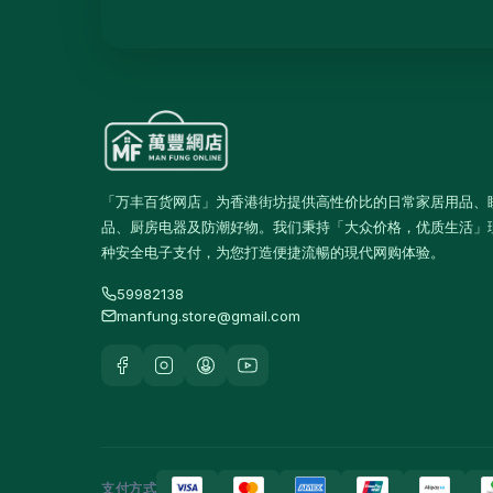
保温壺及保温杯
39
玻璃杯及器皿
12
保鲜盒及食品保存
42
桌布及餐墊
2
一次性餐具
9
「万丰百货网店」为香港街坊提供高性价比的日常家居用品、
椅凳及小家具
26
品、厨房电器及防潮好物。我们秉持「大众价格，优质生活」
种安全电子支付，为您打造便捷流暢的現代网购体验。
清洁用品
267
59982138
垃圾袋
3
manfung.store@gmail.com
浴室及厨房清洁
13
清洁工具
11
空气清新及除臭用品
1
防蚊殺虫用品
15
支付方式