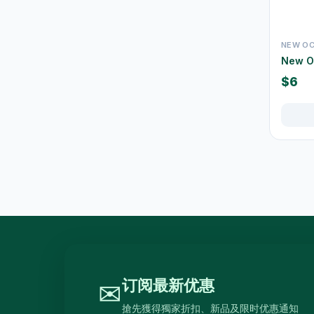
水及蒸馏水
7
高蛋白及营养饮品
16
NEW O
New 
食品
59
$6
佐饭配料
0
即食面
18
零食糖果
17
饼乾
4
餐桌用品
246
保温饭壺及食物瓶
3
户外及旅行用品
10
餐具及食具
77
订阅最新优惠
✉
水樽及随行杯
36
搶先獲得獨家折扣、新品及限时优惠通知