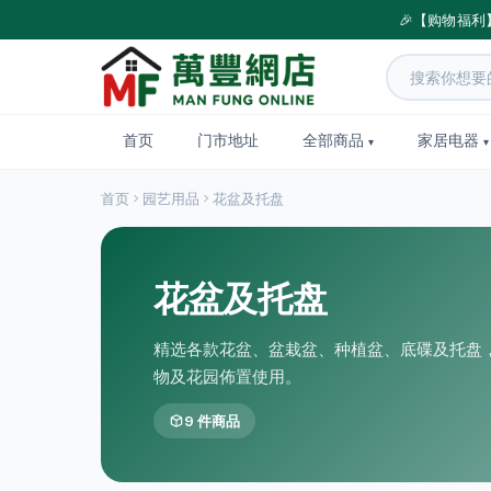
🎉【购物福利
首页
门市地址
全部商品
家居电器
首页
园艺用品
花盆及托盘
花盆及托盘
精选各款花盆、盆栽盆、种植盆、底碟及托盘
物及花园佈置使用。
9 件商品