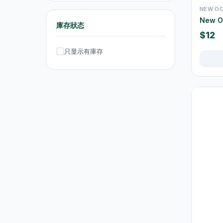
NEW O
抽湿机
4
New 
庫存狀态
熨斗及挂熨机
4
$12
只显示有庫存
乾衣及乾燥机
0
空气淨化
6
理髮及修剪器
4
小型生活电器
12
饮品
120
原箱优惠 - 饮料及饮品
1
单支饮品
24
茶类饮品
58
运动饮品
15
果汁及维他命饮品
13