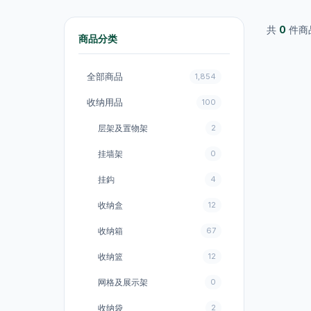
共
0
件商
商品分类
全部商品
1,854
收纳用品
100
层架及置物架
2
挂墙架
0
挂鈎
4
收纳盒
12
收纳箱
67
收纳篮
12
网格及展示架
0
收纳袋
2