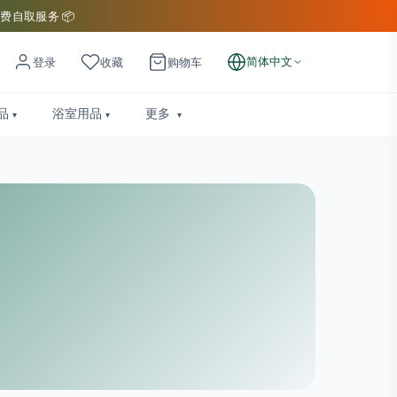
费自取服务 📦
简体中文
登录
收藏
购物车
品
浴室用品
更多