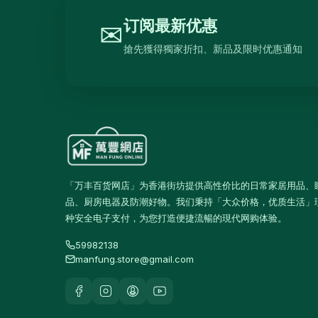
抽湿机
4
订阅最新优惠
✉
熨斗及挂熨机
4
搶先獲得獨家折扣、新品及限时优惠通知
乾衣及乾燥机
0
空气淨化
6
理髮及修剪器
4
小型生活电器
12
饮品
120
「万丰百货网店」为香港街坊提供高性价比的日常家居用品、
品、厨房电器及防潮好物。我们秉持「大众价格，优质生活」
原箱优惠 - 饮料及饮品
1
种安全电子支付，为您打造便捷流暢的現代网购体验。
单支饮品
24
59982138
茶类饮品
58
manfung.store@gmail.com
运动饮品
15
果汁及维他命饮品
13