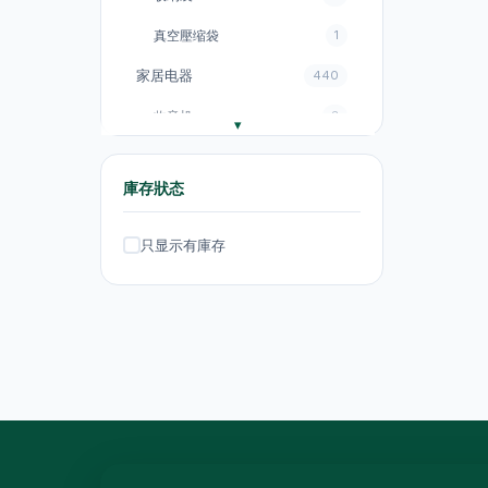
真空壓缩袋
1
家居电器
440
收音机
3
电饭煲
18
庫存狀态
风扇
131
厨房电器
151
只显示有庫存
电煮锅及煮食锅
35
电热水壺
19
电热水壺
47
电煮锅及煮食锅
1
吸塵机
20
抽气扇
20