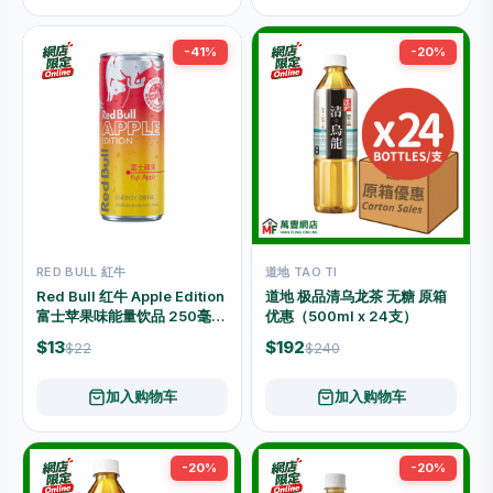
-41%
-20%
RED BULL 紅牛
道地 TAO TI
Red Bull 红牛 Apple Edition
道地 极品清乌龙茶 无糖 原箱
富士苹果味能量饮品 250毫升
优惠（500ml x 24支）
罐装
$13
$192
$22
$240
加入购物车
加入购物车
-20%
-20%