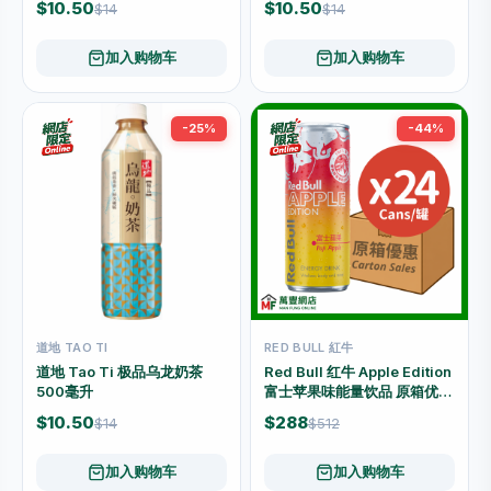
$10.50
$10.50
$14
$14
加入购物车
加入购物车
-25%
-44%
道地 TAO TI
RED BULL 紅牛
道地 Tao Ti 极品乌龙奶茶
Red Bull 红牛 Apple Edition
500毫升
富士苹果味能量饮品 原箱优惠
（250毫升 × 24罐）
$10.50
$288
$14
$512
加入购物车
加入购物车