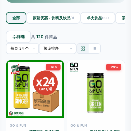
全部
原箱优惠 - 饮料及饮品
单支饮品
茶类
(1)
(24)
筛选
共
120
件商品
-18%
-29%
GO & FUN
GO & FUN