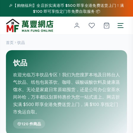
🎉【购物福利】全店折实满港币 $500 即享全港免费送货上门！满
$100 即可享指定门市免费自取服务 📦
首页
饮品
饮品
欢迎光临万丰饮品专区！我们为您搜罗本地及日韩台人
气饮品、纸包包装茶饮、咖啡、碳酸碳酸饮料及健康蒸
馏水。无论是家庭日常原箱囤货，还是公司办公室茶水
间补给，万丰都以划算特惠价为您一站式送上。网店折
实满 $500 即享全港免费送货上门，满 $100 享指定门
市免运自取。
120 件商品