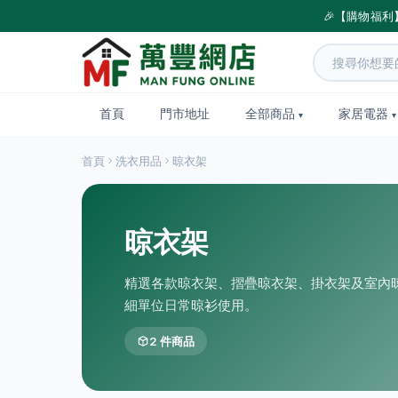
🎉【購物福利
首頁
門市地址
全部商品
家居電器
首頁
洗衣用品
晾衣架
晾衣架
精選各款晾衣架、摺疊晾衣架、掛衣架及室內
細單位日常晾衫使用。
2 件商品