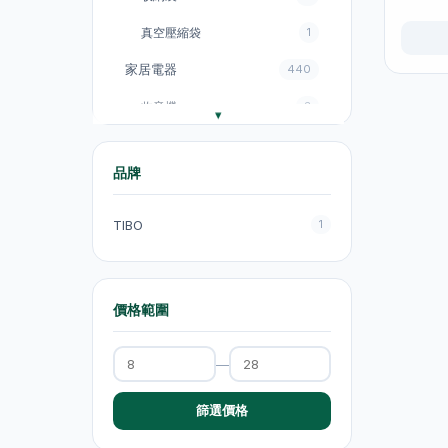
真空壓縮袋
1
家居電器
440
收音機
3
電飯煲
18
品牌
風扇
131
廚房電器
151
TIBO
1
電煮鍋及煮食鍋
35
電熱水壺
19
價格範圍
電熱水壺
47
—
電煮鍋及煮食鍋
1
吸塵機
20
篩選價格
抽氣扇
20