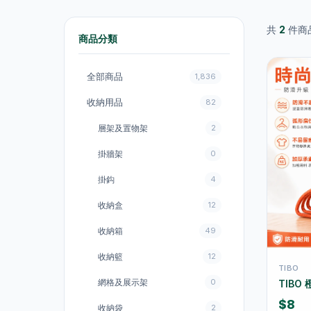
共
2
件商
商品分類
全部商品
1,836
收納用品
82
層架及置物架
2
掛牆架
0
掛鈎
4
收納盒
12
收納箱
49
收納籃
12
TIBO
網格及展示架
0
TIBO
$8
收納袋
2