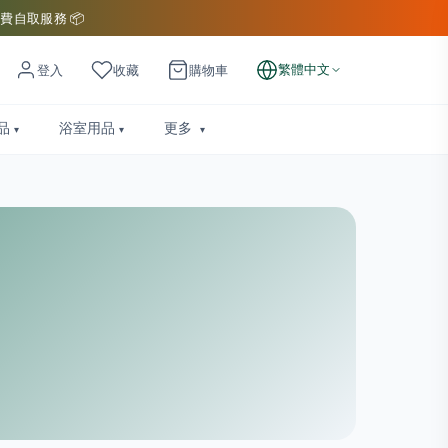
費自取服務 📦
繁體中文
登入
收藏
購物車
品
浴室用品
更多