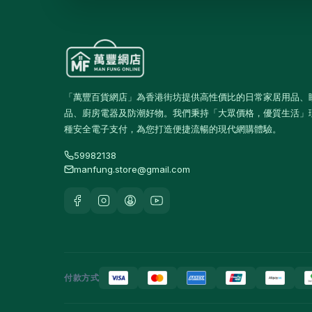
水及蒸餾水
7
高蛋白及營養飲品
16
食品
59
佐飯配料
0
「萬豐百貨網店」為香港街坊提供高性價比的日常家居用品、
品、廚房電器及防潮好物。我們秉持「大眾價格，優質生活」
即食麵
18
種安全電子支付，為您打造便捷流暢的現代網購體驗。
零食糖果
17
59982138
manfung.store@gmail.com
餅乾
4
餐桌用品
246
保溫飯壺及食物瓶
3
戶外及旅行用品
10
餐具及食具
77
付款方式
水樽及隨行杯
36