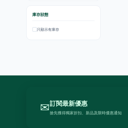
抽濕機
4
庫存狀態
熨斗及掛熨機
4
只顯示有庫存
乾衣及乾燥機
0
空氣淨化
6
理髮及修剪器
4
小型生活電器
12
飲品
120
原箱優惠 - 飲料及飲品
1
單支飲品
24
訂閱最新優惠
✉
茶類飲品
58
搶先獲得獨家折扣、新品及限時優惠通知
運動飲品
15
果汁及維他命飲品
13