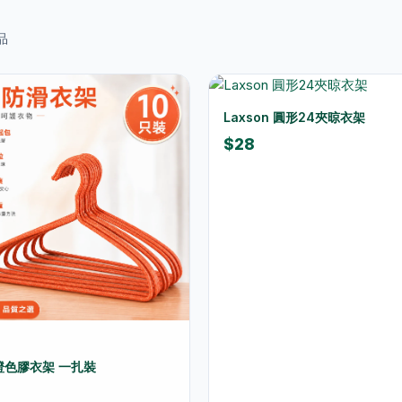
品
Laxson 圓形24夾晾衣架
$28
 橙色膠衣架 一扎裝