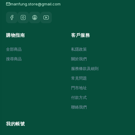
manfung.store@gmail.com
購物指南
客戶服務
全部商品
私隱政策
搜尋商品
關於我們
服務條款及細則
常見問題
門市地址
付款方式
聯絡我們
我的帳號