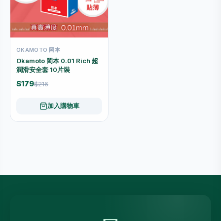
OKAMOTO 岡本
Okamoto 岡本 0.01 Rich 超
潤滑安全套 10片裝
$179
$216
加入購物車