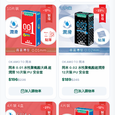
-17%
-23%
OKAMOTO 岡本
OKAMOTO 岡本
岡本 0.01 水性聚氨酯大碼 超
岡本 0.02 水性聚氨酯超潤滑
潤滑 10片裝 PU 安全套
12片裝 PU 安全套
$196
$189
$236
$245
加入購物車
加入購物車
-21%
-12%