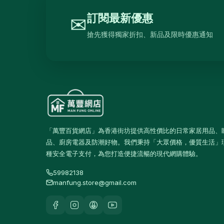
抽濕機
4
訂閱最新優惠
✉
熨斗及掛熨機
4
搶先獲得獨家折扣、新品及限時優惠通知
乾衣及乾燥機
0
空氣淨化
6
理髮及修剪器
4
小型生活電器
12
飲品
120
「萬豐百貨網店」為香港街坊提供高性價比的日常家居用品、
品、廚房電器及防潮好物。我們秉持「大眾價格，優質生活」
原箱優惠 - 飲料及飲品
1
種安全電子支付，為您打造便捷流暢的現代網購體驗。
單支飲品
24
59982138
茶類飲品
58
manfung.store@gmail.com
運動飲品
15
果汁及維他命飲品
13