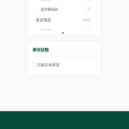
真空壓縮袋
1
家居電器
440
收音機
3
電飯煲
18
庫存狀態
風扇
131
廚房電器
151
只顯示有庫存
電煮鍋及煮食鍋
35
電熱水壺
19
電熱水壺
47
電煮鍋及煮食鍋
1
吸塵機
20
抽氣扇
20