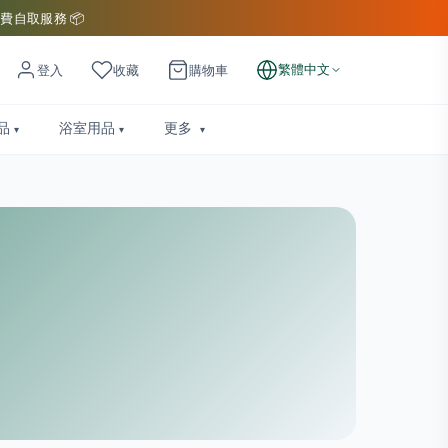
費自取服務 📦
繁體中文
登入
收藏
購物車
品
浴室用品
更多