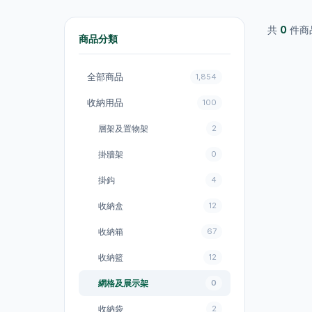
共
0
件商
商品分類
全部商品
1,854
收納用品
100
層架及置物架
2
掛牆架
0
掛鈎
4
收納盒
12
收納箱
67
收納籃
12
網格及展示架
0
收納袋
2