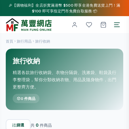
🎉【購物福利】全店折實滿港幣 $500 即享全港免費送貨上門！滿
$100 即可享指定門市免費自取服務 📦
首頁
旅行用品
旅行收納
旅行收納
精選各款旅行收納袋、衣物分隔袋、洗漱袋、鞋袋及行
李整理袋，幫你分類收納衣物、用品及隨身物件，出門
更整齊方便。
0 件商品
篩選
共
0
件商品