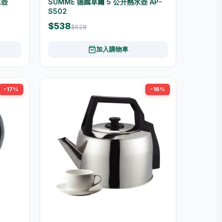
水壺
SUMME 德國卓爾 5 公升熱水壺 AP-
S502
$538
$628
加入購物車
-17%
-16%