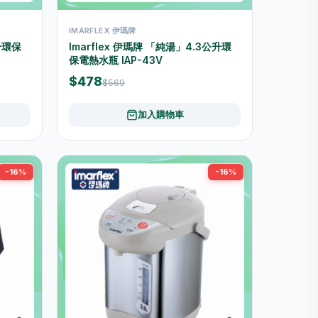
IMARFLEX 伊瑪牌
升環保
Imarflex 伊瑪牌 「純湯」4.3公升環
保電熱水瓶 IAP-43V
$478
$569
加入購物車
-16%
-16%