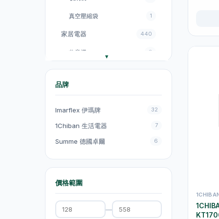
真空壓縮袋
1
家居電器
440
收音機
3
電飯煲
18
品牌
風扇
131
廚房電器
151
Imarflex 伊瑪牌
32
電煮鍋及煮食鍋
35
1Chiban 生活電器
7
Summe 德國卓爾
6
電熱水壺
19
電熱水壺
47
電煮鍋及煮食鍋
1
價格範圍
1CHIB
吸塵機
20
1CHIB
—
KT170
抽氣扇
20