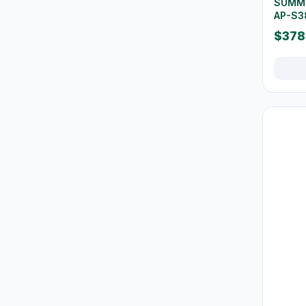
SUMM
AP-S3
水及蒸餾水
7
$378
高蛋白及營養飲品
16
食品
59
佐飯配料
0
即食麵
18
零食糖果
17
餅乾
4
餐桌用品
246
保溫飯壺及食物瓶
3
戶外及旅行用品
10
餐具及食具
77
水樽及隨行杯
36