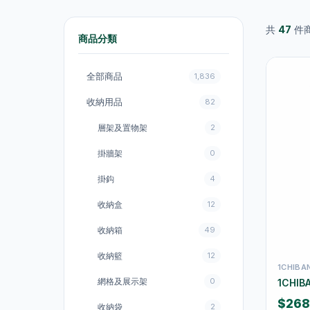
共
47
件
商品分類
全部商品
1,836
收納用品
82
層架及置物架
2
掛牆架
0
掛鈎
4
收納盒
12
收納箱
49
收納籃
12
1CHIB
網格及展示架
0
1CHIB
$268
收納袋
2