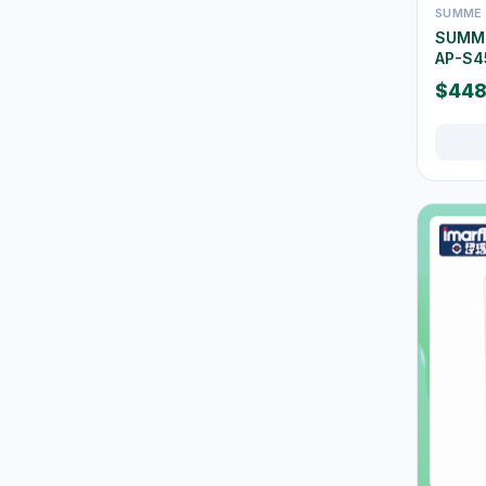
SUMME
保溫壺及保溫杯
39
SUMM
AP-S4
玻璃杯及器皿
12
$44
保鮮盒及食品保存
42
桌布及餐墊
2
一次性餐具
9
椅凳及小家具
26
清潔用品
267
垃圾袋
3
浴室及廚房清潔
13
清潔工具
11
空氣清新及除臭用品
1
防蚊殺蟲用品
15