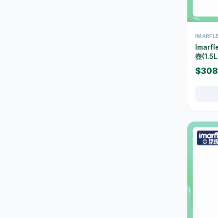
束帶及索帶
0
膠紙及黏貼用品
17
IMARF
手工具
3
Imar
壺(1.5L
測量工具
0
$308
螺絲釘及固定配件
0
維修配件
5
室內佈置
12
時鐘
9
相架及畫框
0
掛飾及牆身裝飾
0
擺設及裝飾小物
2
香薰及蠟燭
0