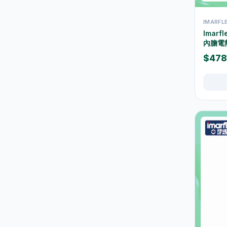
地拖及拖把
10
IMARF
掃把及垃圾鏟
5
Imar
內膽電熱
垃圾桶及垃圾袋
42
$478
水桶及清潔桶
30
浴室清潔
16
廚房清潔
37
玻璃及窗戶清潔
1
雞毛掃及除塵用品
3
清潔刷及海綿
22
清潔劑及消毒用品
46
五金工具
29
鎖具
6