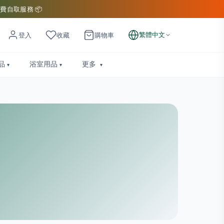
費自取服務 📦
繁體中文
登入
收藏
購物車
品
浴室用品
更多