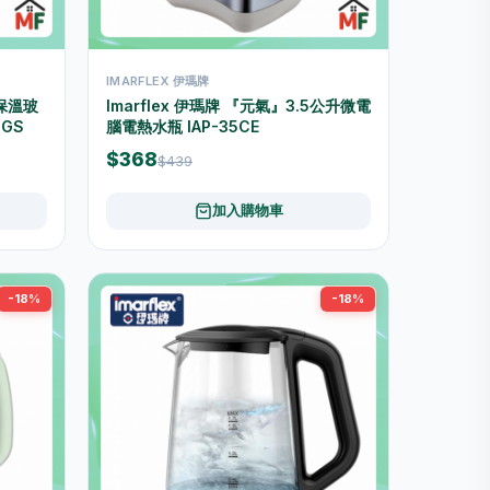
IMARFLEX 伊瑪牌
理保溫玻
Imarflex 伊瑪牌 『元氣』3.5公升微電
1GS
腦電熱水瓶 IAP-35CE
$368
$439
加入購物車
-18%
-18%