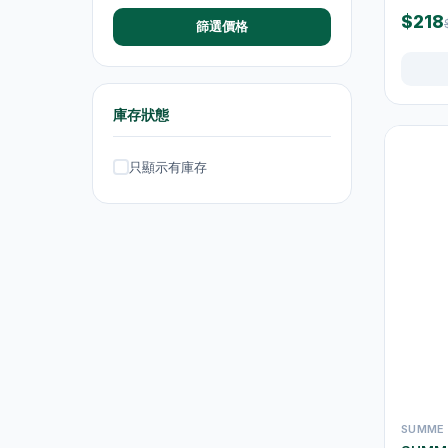
$218
篩選價格
抽濕機
4
熨斗及掛熨機
4
乾衣及乾燥機
0
庫存狀態
空氣淨化
6
只顯示有庫存
理髮及修剪器
4
小型生活電器
12
飲品
120
原箱優惠 - 飲料及飲品
1
單支飲品
24
茶類飲品
58
運動飲品
15
SUMME
果汁及維他命飲品
13