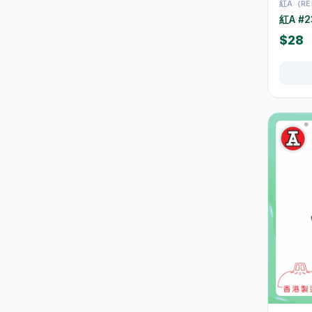
紅A（RE
地拖及拖把
10
紅A #2
掃把及垃圾鏟
5
$28
垃圾桶及垃圾袋
42
水桶及清潔桶
30
浴室清潔
16
廚房清潔
37
玻璃及窗戶清潔
1
雞毛掃及除塵用品
3
清潔刷及海綿
22
清潔劑及消毒用品
45
五金工具
29
鎖具
6