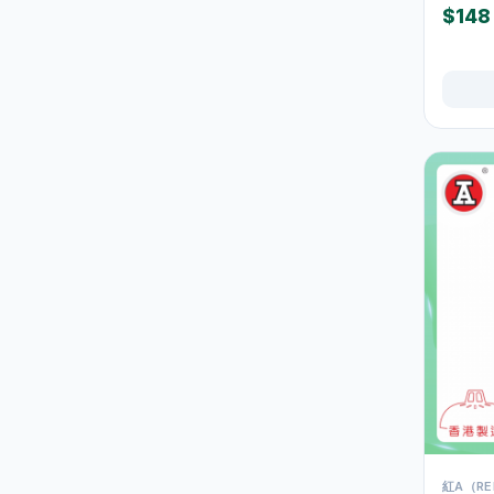
$148
水及蒸餾水
7
高蛋白及營養飲品
16
食品
59
佐飯配料
0
即食麵
18
零食糖果
17
餅乾
4
餐桌用品
246
保溫飯壺及食物瓶
3
戶外及旅行用品
10
餐具及食具
77
水樽及隨行杯
36
紅A（RE