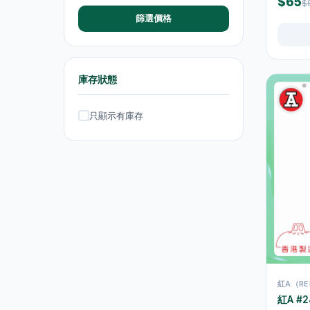
$65
$
篩選價格
抽濕機
4
熨斗及掛熨機
4
乾衣及乾燥機
0
庫存狀態
空氣淨化
6
只顯示有庫存
理髮及修剪器
4
小型生活電器
12
飲品
120
原箱優惠 - 飲料及飲品
1
單支飲品
24
茶類飲品
58
運動飲品
15
紅A（RE
紅A #2
果汁及維他命飲品
13