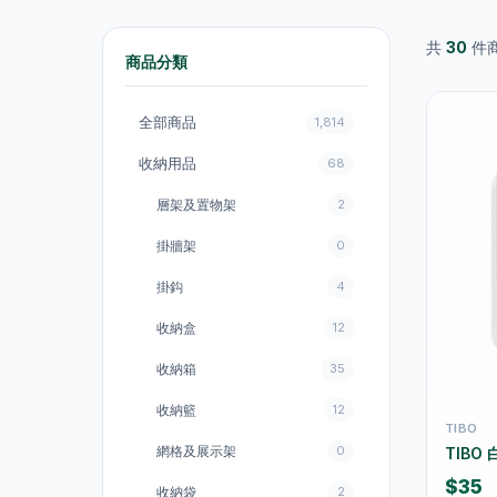
共
30
件
商品分類
全部商品
1,814
收納用品
68
層架及置物架
2
掛牆架
0
掛鈎
4
收納盒
12
收納箱
35
收納籃
12
TIBO
網格及展示架
0
TIBO 
$35
收納袋
2