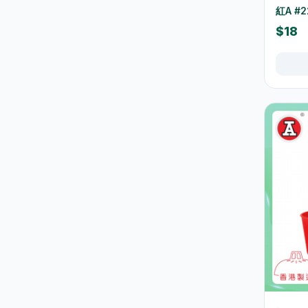
紅A #2
保溫壺及保溫杯
39
$18
玻璃杯及器皿
12
保鮮盒及食品保存
42
桌布及餐墊
2
一次性餐具
9
椅凳及小家具
26
清潔用品
266
垃圾袋
3
浴室及廚房清潔
13
清潔工具
11
空氣清新及除臭用品
1
防蚊殺蟲用品
15