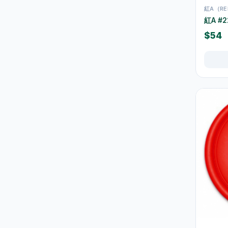
束帶及索帶
0
紅A（RE
紅A #2
膠紙及黏貼用品
17
$54
手工具
3
測量工具
0
螺絲釘及固定配件
0
維修配件
5
室內佈置
10
時鐘
9
相架及畫框
0
掛飾及牆身裝飾
0
擺設及裝飾小物
0
香薰及蠟燭
0