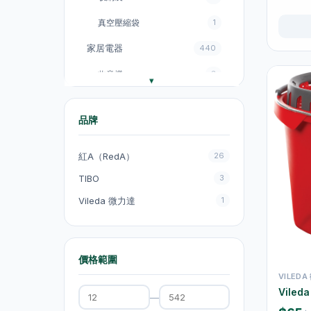
真空壓縮袋
1
家居電器
440
收音機
3
電飯煲
18
品牌
風扇
131
廚房電器
151
紅A（RedA）
26
電煮鍋及煮食鍋
35
TIBO
3
Vileda 微力達
1
電熱水壺
19
電熱水壺
47
電煮鍋及煮食鍋
1
價格範圍
VILED
吸塵機
20
Vile
—
抽氣扇
20