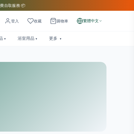
費自取服務 📦
繁體中文
登入
收藏
購物車
品
浴室用品
更多