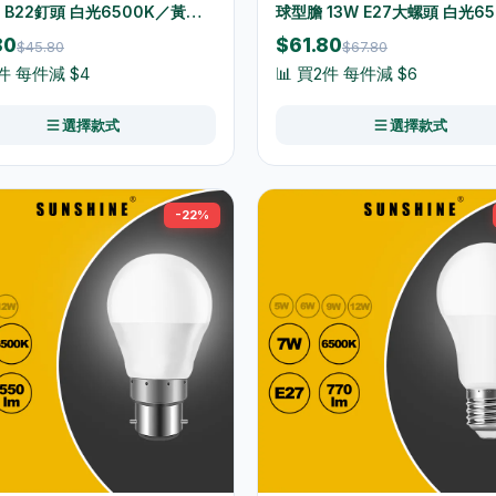
W B22釘頭 白光6500K／黃光
球型膽 13W E27大螺頭 白光6
 LGT-12B22D/LGT-12B22W
黃光3000K LGM-13E27D/LG
80
$61.80
$45.80
$67.80
13E27W
2件 每件減 $4
📊 買2件 每件減 $6
選擇款式
選擇款式
-22%