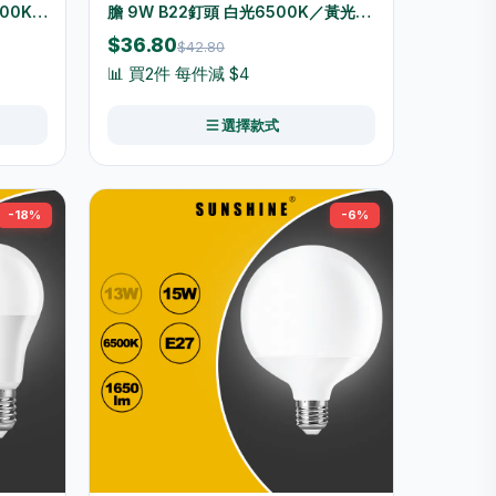
500K／
膽 9W B22釘頭 白光6500K／黃光
M-
3000K LGT-9B22D-2/LGT-
$36.80
$42.80
9B22W-2
📊 買2件 每件減 $4
選擇款式
-18%
-6%