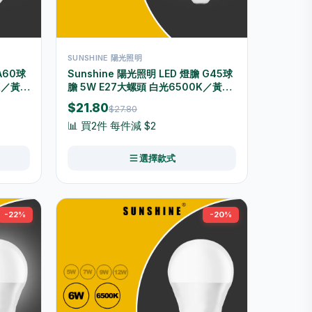
SUNSHINE 陽光照明
A60球
Sunshine 陽光照明 LED 燈膽 G45球
0K／黃光
膽 5W E27大螺頭 白光6500K／黃光
E27W
3000K LGT-5E27D/LGT-5E27W
$21.80
$27.80
📊 買2件 每件減 $2
選擇款式
-22%
-20%