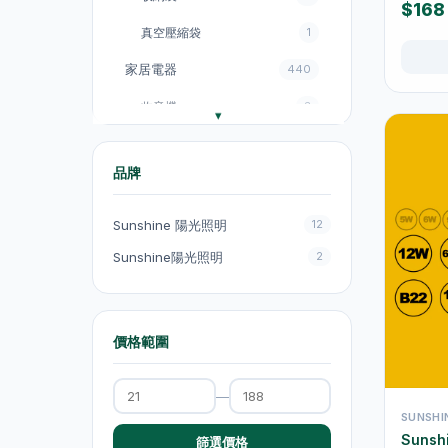
$168
真空壓縮袋
1
家居電器
440
收音機
3
電飯煲
18
品牌
風扇
131
廚房電器
151
Sunshine 陽光照明
12
電煮鍋及煮食鍋
35
Sunshine陽光照明
2
電熱水壺
19
電熱水壺
47
價格範圍
電煮鍋及煮食鍋
1
—
吸塵機
20
SUNSH
Suns
抽氣扇
20
篩選價格