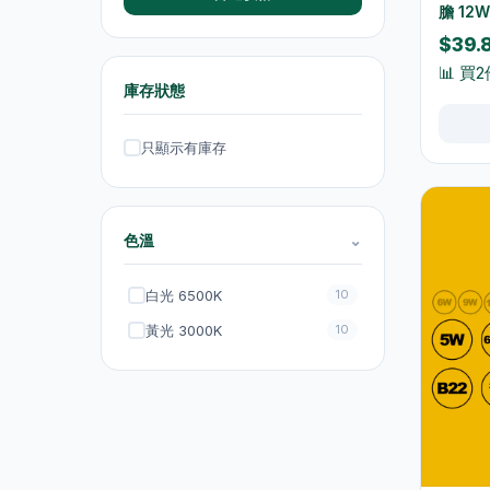
膽 12
抽濕機
4
3000K
$39.
📊 買
熨斗及掛熨機
4
庫存狀態
乾衣及乾燥機
0
只顯示有庫存
空氣淨化
6
理髮及修剪器
4
小型生活電器
12
色溫
⌄
飲品
120
白光 6500K
10
原箱優惠 - 飲料及飲品
1
黃光 3000K
10
單支飲品
24
茶類飲品
58
運動飲品
15
果汁及維他命飲品
13