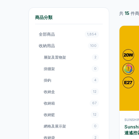
共
15
件商
商品分類
全部商品
1,854
收納用品
100
層架及置物架
2
掛牆架
0
掛鈎
4
收納盒
12
收納箱
67
收納籃
12
SUNSH
網格及展示架
0
Suns
連遙控器
收納袋
2
LUFOB