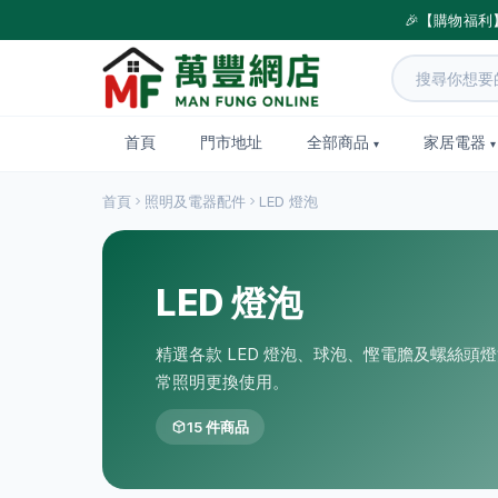
🎉【購物福利
首頁
門市地址
全部商品
家居電器
首頁
照明及電器配件
LED 燈泡
LED 燈泡
精選各款 LED 燈泡、球泡、慳電膽及螺絲頭
常照明更換使用。
15 件商品