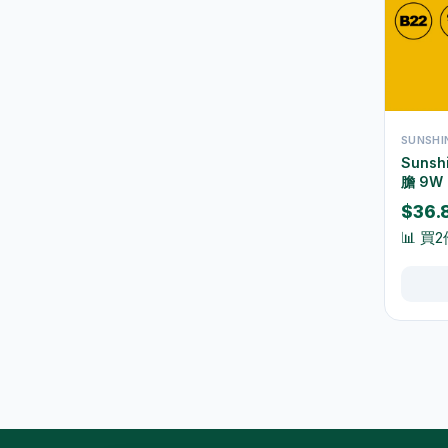
地拖及拖把
10
掃把及垃圾鏟
5
垃圾桶及垃圾袋
42
水桶及清潔桶
30
SUNSH
Suns
浴室清潔
16
膽 9W
3000K
廚房清潔
37
$36.
9E27W
📊 買
玻璃及窗戶清潔
1
雞毛掃及除塵用品
3
清潔刷及海綿
22
清潔劑及消毒用品
46
五金工具
29
鎖具
6