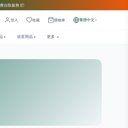
費自取服務 📦
繁體中文
登入
收藏
購物車
品
浴室用品
更多