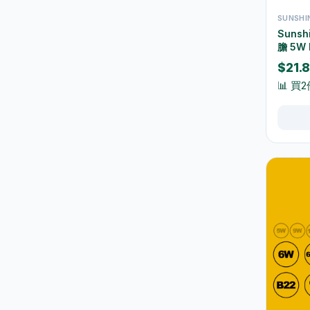
水及蒸餾水
7
SUNSH
Suns
高蛋白及營養飲品
16
膽 5W
3000K
$21.
食品
59
📊 買
佐飯配料
0
即食麵
18
零食糖果
17
餅乾
4
餐桌用品
246
保溫飯壺及食物瓶
3
戶外及旅行用品
10
餐具及食具
77
水樽及隨行杯
36