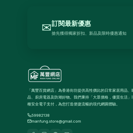
束帶及索帶
0
膠紙及黏貼用品
17
訂閱最新優惠
✉
手工具
3
搶先獲得獨家折扣、新品及限時優惠通知
測量工具
0
螺絲釘及固定配件
0
維修配件
5
室內佈置
12
時鐘
9
「萬豐百貨網店」為香港街坊提供高性價比的日常家居用品、
相架及畫框
0
品、廚房電器及防潮好物。我們秉持「大眾價格，優質生活」
掛飾及牆身裝飾
0
種安全電子支付，為您打造便捷流暢的現代網購體驗。
擺設及裝飾小物
2
59982138
manfung.store@gmail.com
香薰及蠟燭
0