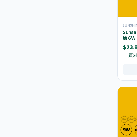
保溫壺及保溫杯
39
玻璃杯及器皿
12
SUNSH
保鮮盒及食品保存
42
Sunsh
膽 6W
桌布及餐墊
2
3000K
$23.
一次性餐具
9
📊 買2
椅凳及小家具
26
清潔用品
267
垃圾袋
3
浴室及廚房清潔
13
清潔工具
11
空氣清新及除臭用品
1
防蚊殺蟲用品
15