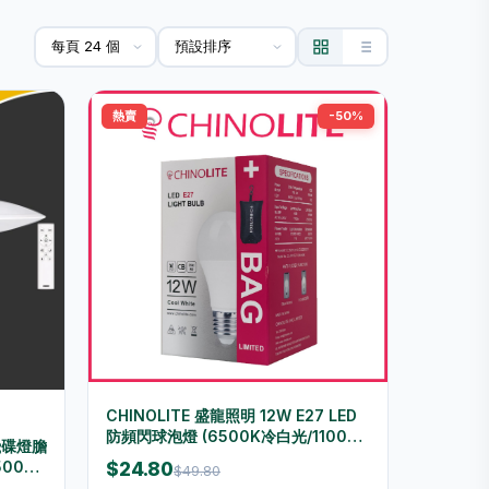
熱賣
-50%
CHINOLITE 盛龍照明 12W E27 LED
防頻閃球泡燈 (6500K冷白光/1100流
O飛碟燈膽
明) [附限量便攜收納袋]
500K
$24.80
$49.80