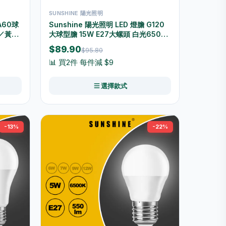
SUNSHINE 陽光照明
A60球
Sunshine 陽光照明 LED 燈膽 G120
K／黃光
大球型膽 15W E27大螺頭 白光6500K
／黃光3000K LGM-15E27D/LGM-
$89.90
$95.80
15E27W
📊 買2件 每件減 $9
選擇款式
-13%
-22%