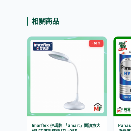
相關商品
-16%
Imarflex 伊瑪牌 『Smart』閱讀放大
Pana
鏡LED護眼檯燈 ITL-95B
原箱優