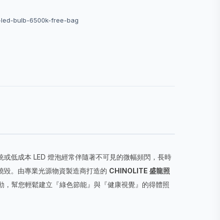
ed-bulb-6500k-free-bag
低成本 LED 燈泡經常伴隨著不可見的微幅頻閃，長時
燒毀。由專業光源物資製造商打造的
CHINOLITE 盛龍照
閃驅動，幫您輕鬆建立『綠色節能』與『健康視覺』的得體照