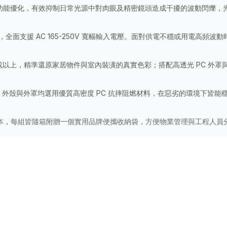
licker 功能優化，有效抑制日常光源中對肉眼及精密鏡頭造成干擾的波動
術，全面支援 AC 165-250V 寬幅輸入電壓。面對供電不穩或用電高
80 或以上，精準還原家居物件與室內裝潢的真實色彩；搭配高透光 PC 外罩
克，外殼與外罩均選用優質高密度 PC 抗摔阻燃材料，在惡劣的環境下皆
本，每組皆隨箱附贈一個實用品牌便攜收納袋，方便物業管理與工程人員