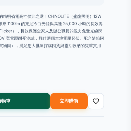
明省電高性價比之選！CHINOLITE（盛龍照明）12W
來 1100lm 的充足冷白光源與高達 25,000 小時的長效壽
-Flicker），長效保護全家人及辦公職員的視力免受光線閃
-250V 寬電壓耐受測試，極佳適應本地電壓起伏。配合隨箱附
實物圖），滿足您大批量採購囤貨與靈活收納的雙重實用
購物車
立即購買