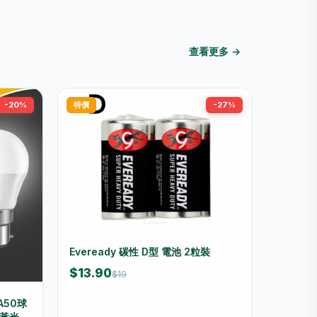
查看更多 →
-20%
特價
-27%
Eveready 碳性 D型 電池 2粒裝
$13.90
$19
 A50球
／黃光