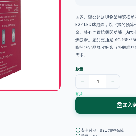
居家、辦公起居與物業頻繁換燈的精
E27 LED球泡燈，以平實的預算帶
命。核心內置抗頻閃功能（Anti
爍疲勞。產品更通過 AC 165
贈的限定品牌收納袋（外觀詳見
需求。
數量
−
+
有貨
加入
安全付款 · SSL 加密保障