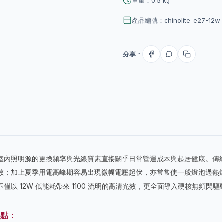
重量：0.5 kg
產品編號：chinolite-e27-12w-l
分享：
內照明源的更換頻率與光線質素直接關乎日常營運成本與起居健康。傳統或
散；加上夏季用電高峰期容易出現微幅電壓起伏，亦常常使一般燈泡過熱
僅以 12W 低能耗帶來 1100 流明的高清光效，更全面導入硬核無頻
賣點：