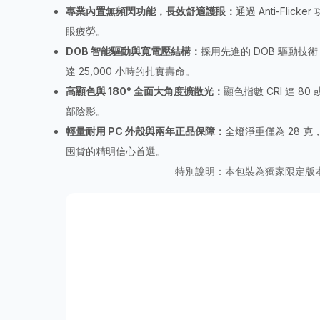
專業內置無頻閃功能，長效舒適護眼：
通過 Anti-F
眼疲勞。
DOB 智能驅動與寬電壓結構：
採用先進的 DOB 驅動技
達 25,000 小時的扎實壽命。
高顯色與 180° 全面大角度擴散光：
顯色指數 CRI 達 
部陰影。
輕量耐用 PC 外殼與兩年正品保障：
全燈淨重僅為 28 
囤貨的精明信心首選。
特別說明：本包裝為獨家限定版