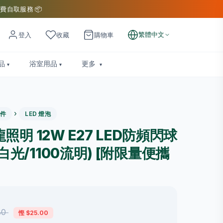
費自取服務 📦
繁體中文
登入
收藏
購物車
品
浴室用品
更多
›
件
LED 燈泡
盛龍照明 12W E27 LED防頻閃球
白光/1100流明) [附限量便攜
80
慳 $25.00