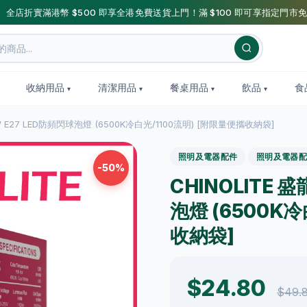
】全店折實滿港幣 $500 即享全港免費送貨上門！滿 $100 即可享指定門市免
收納用品
清潔用品
餐桌用品
飲品
食
2W E27 LED防頻閃球泡燈 (6500K冷白光/1100流明) [附限量便攜收納袋]
照明及電器配件
照明及電器配
-50%
CHINOLITE 
泡燈 (6500K冷
收納袋]
$24.80
$49.