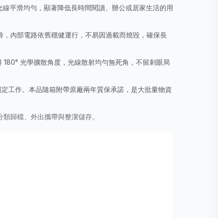
閃爍，光線平滑均勻，顯著降低長時間閱讀、辦公或居家生活的用
頻波動時，內部電路依舊穩健運行，不易因過載而燒毀，確保長
與 180° 光學擴散角度，光線散射均勻無死角，不留刺眼局
能穩定工作。本品隨箱附帶原廠兩年質保承諾，是大批量物資
分類歸檔、外出攜帶與整潔儲存。