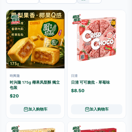
時興隆
日清
时兴隆 175g 椰果凤梨酥 獨立
日清 可可脆批 - 草莓味
包装
$8.50
$20
加入购物车
加入购物车