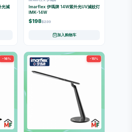
紫外光減
Imarflex 伊瑪牌 14W紫外光UV減蚊灯
IMK-14W
$198
$239
加入购物车
-16%
-15%