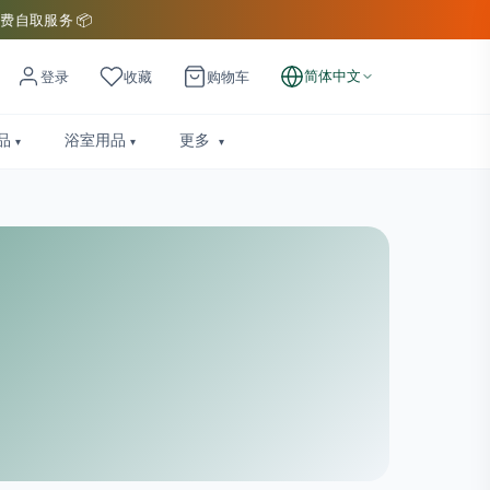
费自取服务 📦
简体中文
登录
收藏
购物车
品
浴室用品
更多