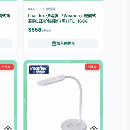
IMARFLEX 伊瑪牌
輕觸式简
Imarflex 伊瑪牌 『Wisdom』輕觸式
高阶LED护眼檯灯(黑) ITL-H688
$558
$659
加入购物车
-16%
-16%