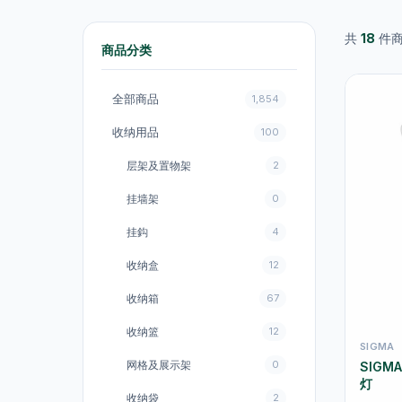
共
18
件
商品分类
全部商品
1,854
收纳用品
100
层架及置物架
2
挂墙架
0
挂鈎
4
收纳盒
12
收纳箱
67
收纳篮
12
SIGMA
网格及展示架
0
SIGMA
灯
收纳袋
2