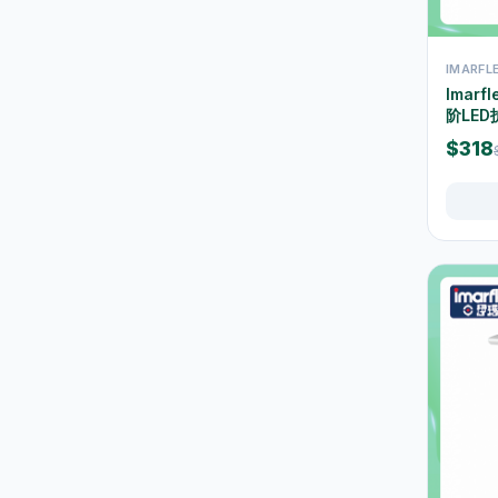
地拖及拖把
10
掃把及垃圾铲
5
IMARF
Imar
垃圾桶及垃圾袋
42
阶LED
水桶及清洁桶
30
$318
浴室清洁
16
厨房清洁
37
玻璃及窗户清洁
1
鸡毛掃及除塵用品
3
清洁刷及海绵
22
清洁劑及消毒用品
46
五金工具
29
锁具
6