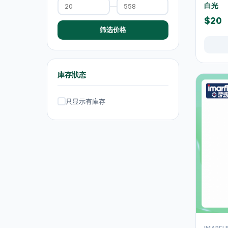
白光
—
抽湿机
4
$20
筛选价格
熨斗及挂熨机
4
乾衣及乾燥机
0
空气淨化
6
庫存狀态
理髮及修剪器
4
只显示有庫存
小型生活电器
12
饮品
120
原箱优惠 - 饮料及饮品
1
单支饮品
24
茶类饮品
58
运动饮品
15
果汁及维他命饮品
13
IMARF