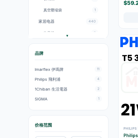
$59.
真空壓缩袋
1
家居电器
440
收音机
3
电饭煲
18
品牌
风扇
131
厨房电器
151
Imarflex 伊瑪牌
11
电煮锅及煮食锅
35
Philips 飛利浦
4
1Chiban 生活電器
2
电热水壺
19
SIGMA
1
电热水壺
47
电煮锅及煮食锅
1
吸塵机
20
价格范围
PHILIP
Phili
抽气扇
20