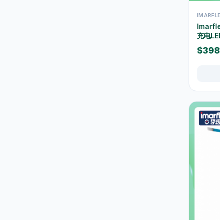
保温壺及保温杯
39
IMARF
Imarf
玻璃杯及器皿
12
充电LE
保鲜盒及食品保存
42
$398
桌布及餐墊
2
一次性餐具
9
椅凳及小家具
26
清洁用品
267
垃圾袋
3
浴室及厨房清洁
13
清洁工具
11
空气清新及除臭用品
1
防蚊殺虫用品
15