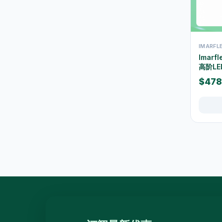
束带及索带
0
胶纸及黏贴用品
17
手工具
3
IMARF
Imar
測量工具
0
高阶LE
螺丝钉及固定配件
0
$478
维修配件
5
室内佈置
12
时钟
9
相架及画框
0
挂饰及墙身装饰
0
摆设及装饰小物
2
香薰及蜡烛
0