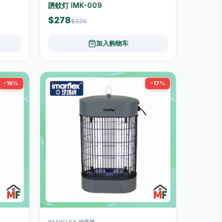
誘蚊灯 IMK-009
$278
$329
加入购物车
-16%
-17%
IMARFLEX 伊瑪牌