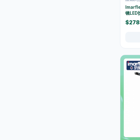
Imar
水及蒸馏水
7
镜LED
高蛋白及营养饮品
16
$278
食品
59
佐饭配料
0
即食面
18
零食糖果
17
饼乾
4
餐桌用品
246
保温饭壺及食物瓶
3
户外及旅行用品
10
餐具及食具
77
水樽及随行杯
36