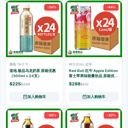
-24%
-44%
道地 TAO TI
RED BULL 紅牛
道地 极品乌龙奶茶 原箱优惠
Red Bull 红牛 Apple Edition
（500ml x 24支）
富士苹果味能量饮品 原箱优惠
（250毫升 × 24罐）
$225
$288
$298
$512
加入购物车
加入购物车
-20%
-20%