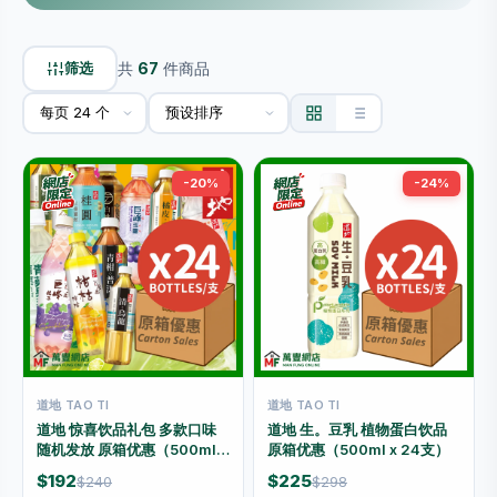
筛选
共
67
件商品
-20%
-24%
道地 TAO TI
道地 TAO TI
道地 惊喜饮品礼包 多款口味
道地 生。豆乳 植物蛋白饮品
随机发放 原箱优惠（500ml x
原箱优惠（500ml x 24支）
24支）
$192
$225
$240
$298