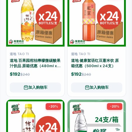
道地 TAO TI
道地 TAO TI
道地 百果园柑桔檸檬微碳酸果
道地 健康絮语红豆薏米饮 原
汁饮品 原箱优惠（480ml x
箱优惠（500ml x 24支）
24支）
$192
$192
$240
$240
加入购物车
加入购物车
-20%
-20%