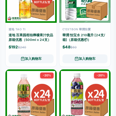
道地 TAO TI
C'ESTBON 華潤怡寶
道地 百果园柑桔檸檬果汁饮品
華潤 怡宝水 210毫升 [24支/
原箱优惠（500ml x 24支）
箱]（原箱优惠📦）
$192
$48
$240
$60
加入购物车
加入购物车
-20%
-20%