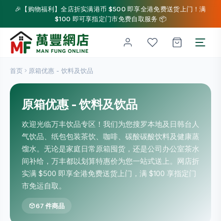
🎉【购物福利】全店折实满港币 $500 即享全港免费送货上门！满
$100 即可享指定门市免费自取服务 📦
首页
原箱优惠 - 饮料及饮品
原箱优惠 - 饮料及饮品
欢迎光临万丰饮品专区！我们为您搜罗本地及日韩台人
气饮品、纸包包装茶饮、咖啡、碳酸碳酸饮料及健康蒸
馏水。无论是家庭日常原箱囤货，还是公司办公室茶水
间补给，万丰都以划算特惠价为您一站式送上。网店折
实满 $500 即享全港免费送货上门，满 $100 享指定门
市免运自取。
67 件商品