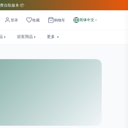
费自取服务 📦
简体中文
登录
收藏
购物车
品
浴室用品
更多