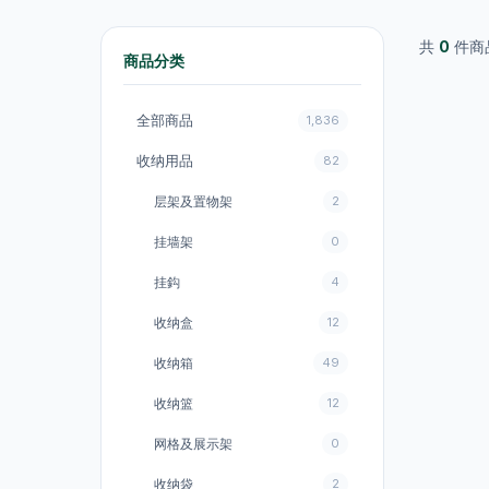
共
0
件商
商品分类
全部商品
1,836
收纳用品
82
层架及置物架
2
挂墙架
0
挂鈎
4
收纳盒
12
收纳箱
49
收纳篮
12
网格及展示架
0
收纳袋
2