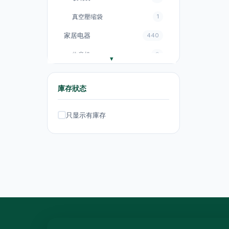
真空壓缩袋
1
家居电器
440
收音机
3
电饭煲
18
庫存狀态
风扇
131
厨房电器
151
只显示有庫存
电煮锅及煮食锅
35
电热水壺
19
电热水壺
47
电煮锅及煮食锅
1
吸塵机
20
抽气扇
20