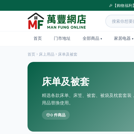
🎉【购物福利
首页
门市地址
全部商品
家居电器
首页
床上用品
床单及被套
床单及被套
精选各款床单、床笠、被套、被袋及枕套套装
用品替換使用。
0 件商品