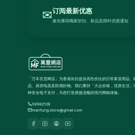
抽湿机
4
订阅最新优惠
✉
熨斗及挂熨机
4
搶先獲得獨家折扣、新品及限时优惠通知
乾衣及乾燥机
0
空气淨化
6
理髮及修剪器
4
小型生活电器
12
饮品
120
「万丰百货网店」为香港街坊提供高性价比的日常家居用品、
品、厨房电器及防潮好物。我们秉持「大众价格，优质生活」
原箱优惠 - 饮料及饮品
1
种安全电子支付，为您打造便捷流暢的現代网购体验。
单支饮品
24
59982138
茶类饮品
58
manfung.store@gmail.com
运动饮品
15
果汁及维他命饮品
13