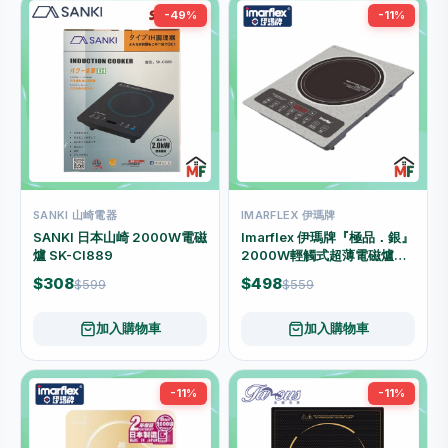
-49%
-11%
SANKI 山崎電器
IMARFLEX 伊瑪牌
SANKI 日本山崎 2000W電磁
Imarflex 伊瑪牌『極品．銀』
爐 SK-CI889
2000W輕觸式超薄電磁爐
IIH-2076S
$308
$498
$599
$559
加入購物車
加入購物車
-11%
-11%