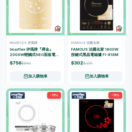
IMARFLEX 伊瑪牌
FAMOUS 法國名家
Imarflex 伊瑪牌『禪金』
FAMOUS 法國名家 1800W
2000W輕觸式NEG面板電磁
按鍵式黑晶電磁爐 FI-818M
爐 IIH-2031G
$756
$302
$849
$339
加入購物車
加入購物車
-11%
-11%