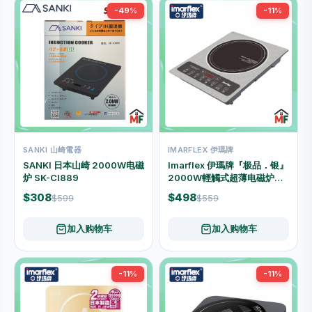
-49%
-11%
SANKI 山崎電器
IMARFLEX 伊瑪牌
SANKI 日本山崎 2000W电磁
Imarflex 伊瑪牌『极品．银』
炉 SK-CI889
2000W輕觸式超薄电磁炉
IIH-2076S
$308
$498
$599
$559
加入购物车
加入购物车
-11%
-11%