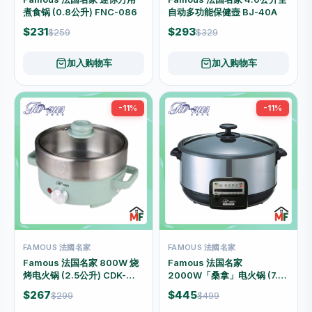
煮食锅 (0.8公升) FNC-086
自动多功能保健壺 BJ-40A
$231
$293
$259
$329
加入购物车
加入购物车
-11%
-11%
FAMOUS 法國名家
FAMOUS 法國名家
Famous 法国名家 800W 烧
Famous 法国名家
烤电火锅 (2.5公升) CDK-
2000W「桑拿」电火锅 (7.5
80C
公升) CDK-200
$267
$445
$299
$499