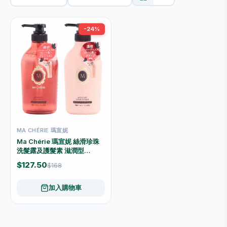
-24%
MA CHÉRIE 瑪宣妮
Ma Chérie 瑪宣妮 絲滑珍珠
洗髮露及護髮素 滋潤型
450ml x2 優惠套裝
$127.50
$168
加入購物車