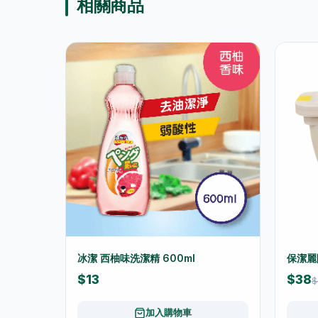
相關商品
冰潔 西柚味洗潔精 600ml
保潔麗除
$13
$38
$
加入購物車