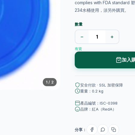
complies with FDA st
234水桶使用，須另外購買。
數量
−
+
有貨
加入
1
/ 2
安全付款 · SSL 加密保障
重量：0.2 kg
產品編號：ISC-0398
品牌：紅A（RedA）
分享：