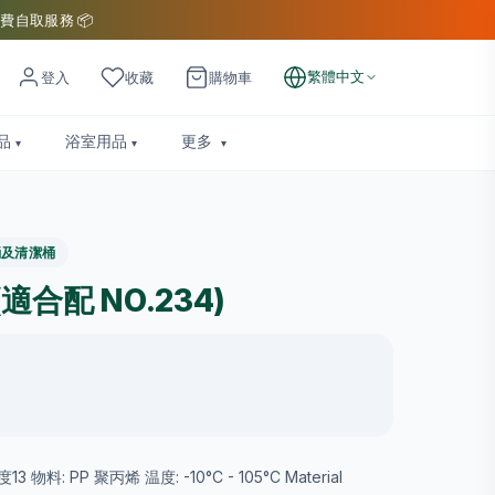
費自取服務 📦
繁體中文
登入
收藏
購物車
品
浴室用品
更多
桶及清潔桶
(適合配 NO.234)
 物料: PP 聚丙烯 温度: -10°C - 105°C Material