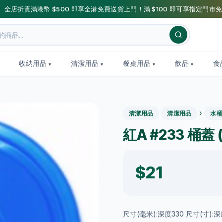
】全店折實滿港幣 $500 即享全港免費送貨上門！滿 $100 即可享指定門市免
收納用品
清潔用品
餐桌用品
飲品
食
›
清潔用品
清潔用品
水
紅A #233 桶蓋 
$21
尺寸(毫米):深度330 尺寸(寸):深度13