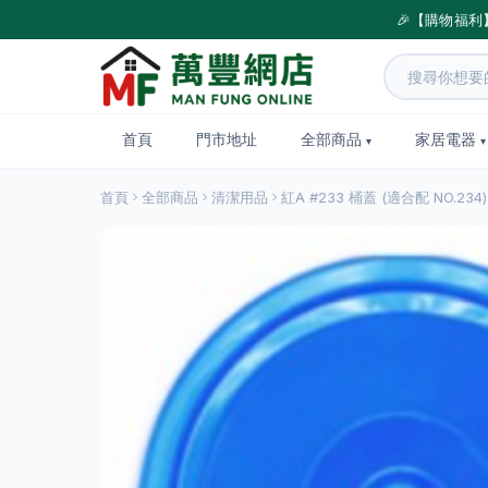
🎉【購物福利
首頁
門市地址
全部商品
家居電器
首頁
全部商品
清潔用品
紅A #233 桶蓋 (適合配 NO.234)