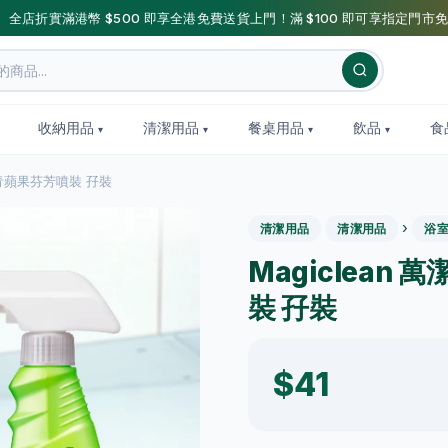
】全店折實滿港幣 $500 即享全港免費送貨上門！滿 $100 即可享指定門市免
收納用品
清潔用品
餐桌用品
飲品
食
劑 青蘋果芬芳噴裝 孖裝
›
清潔用品
清潔用品
浴
Magiclean
裝 孖裝
$41