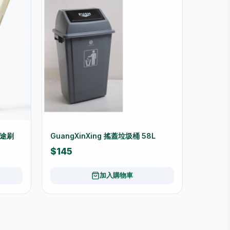
途刷
GuangXinXing 搖蓋垃圾桶 58L
$145
加入購物車