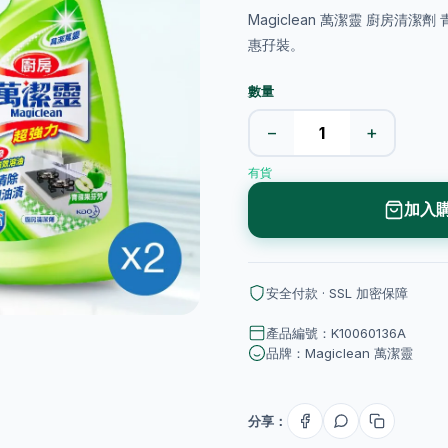
Magiclean 萬潔靈 廚房
惠孖裝。
數量
−
+
有貨
加入
安全付款 · SSL 加密保障
產品編號：K10060136A
品牌：Magiclean 萬潔靈
分享：