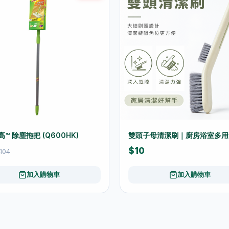
高™ 除塵拖把 (Q600HK)
雙頭子母清潔刷｜廚房浴室多用
$10
104
加入購物車
加入購物車