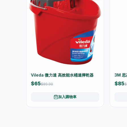
Vileda 微力達 高效能水桶連擰乾器
3M 思
$65
$85
$89.90
$
加入購物車