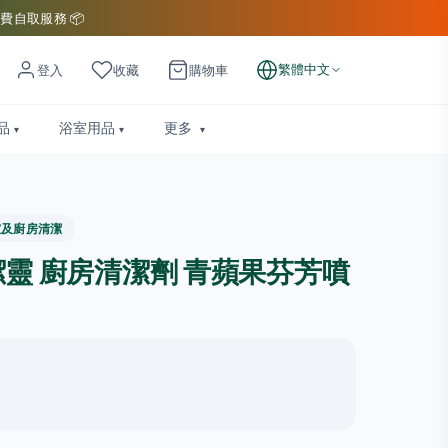
費自取服務 📦
繁體中文
登入
收藏
購物車
品
浴室用品
更多
室及廚房清潔
 萬潔靈 廚房清潔劑 青蘋果芬芳噴