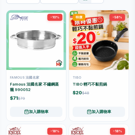
-10%
特價
-58%
FAMOUS 法國名家
TIBO
Famous 法國名家 不鏽鋼蒸
TIBO 輕巧不黏煎鍋
籠 990052
$20
$48
$71
$79
加入購物車
加入購物車
-18%
-18%