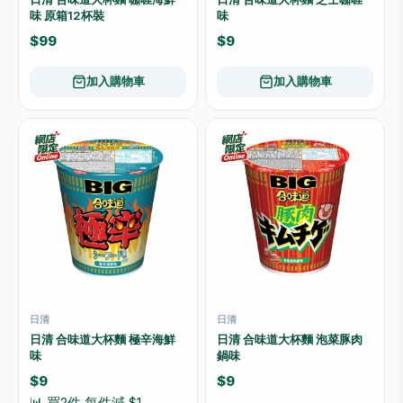
味 原箱12杯裝
味
$99
$9
加入購物車
加入購物車
日清
日清
日清 合味道大杯麵 極辛海鮮
日清 合味道大杯麵 泡菜豚肉
味
鍋味
$9
$9
📊 買2件 每件減 $1