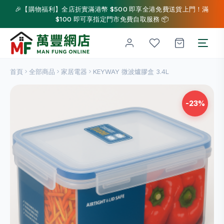
🎉【購物福利】全店折實滿港幣 $500 即享全港免費送貨上門！滿
$100 即可享指定門市免費自取服務 📦
首頁
全部商品
家居電器
KEYWAY 微波爐膠盒 3.4L
-23%