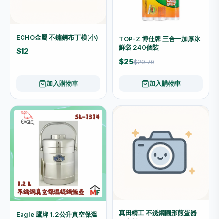
ECHO金屬 不鏽鋼布丁模(小)
TOP-Z 博仕牌 三合一加厚冰
鮮袋 240個裝
$12
$25
$29.70
加入購物車
加入購物車
真田精工 不銹鋼圓形煎蛋器
Eagle 鷹牌 1.2公升真空保溫