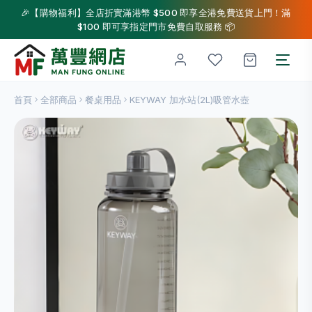
🎉【購物福利】全店折實滿港幣 $500 即享全港免費送貨上門！滿
$100 即可享指定門市免費自取服務 📦
首頁
全部商品
餐桌用品
KEYWAY 加水站(2L)吸管水壺