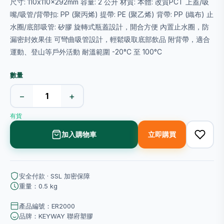
尺寸: 110x110x292mm 容量: 2 公升 材質: 本體: 改質PCT 上蓋/吸
嘴/吸管/背帶扣: PP (聚丙烯) 提帶: PE (聚乙烯) 背帶: PP (織布) 止
水圈/底部吸管: 矽膠 旋轉式瓶蓋設計，開合方便 內置止水圈，防
漏密封效果佳 可彎曲吸管設計，輕鬆吸取底部飲品 附背帶，適合
運動、登山等戶外活動 耐溫範圍 -20°C 至 100°C
數量
−
+
有貨
加入購物車
立即購買
安全付款 · SSL 加密保障
重量：0.5 kg
產品編號：ER2000
品牌：KEYWAY 聯府塑膠