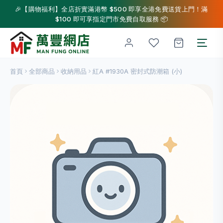
🎉【購物福利】全店折實滿港幣 $500 即享全港免費送貨上門！滿
$100 即可享指定門市免費自取服務 📦
首頁
全部商品
收納用品
紅A #1930A 密封式防潮箱 (小)