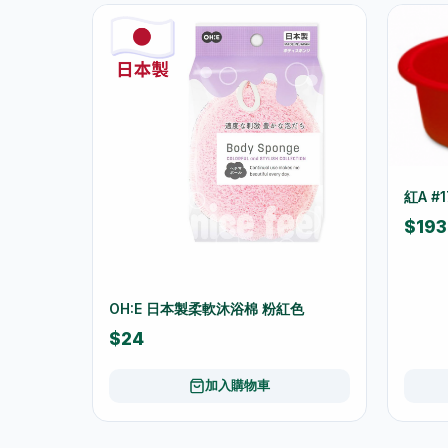
紅A #
$193
OH:E 日本製柔軟沐浴棉 粉紅色
$24
加入購物車