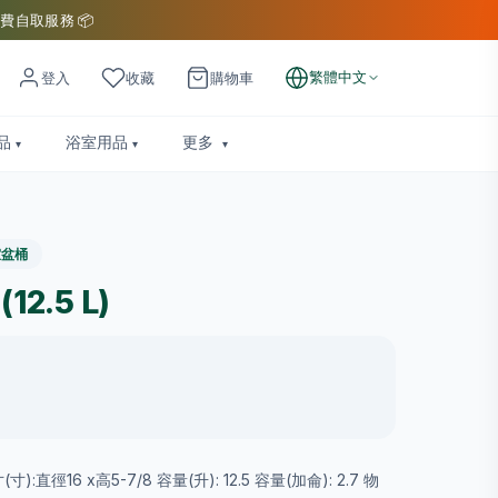
費自取服務 📦
繁體中文
登入
收藏
購物車
品
浴室用品
更多
室盆桶
12.5 L)
):直徑16 x高5-7/8 容量(升): 12.5 容量(加侖): 2.7 物