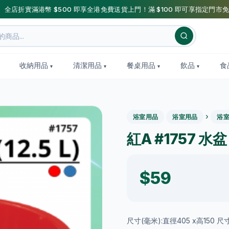
】全店折實滿港幣 $500 即享全港免費送貨上門！滿 $100 即可享指定門市免
收納用品
清潔用品
餐桌用品
飲品
食
›
浴室用品
浴室用品
浴
紅A #1757 水盆 (
$59
尺寸(毫米):直徑405 x高150 尺寸(寸