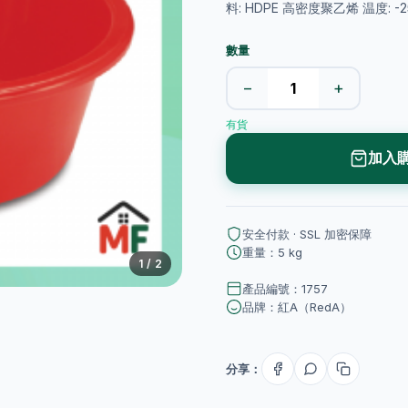
料: HDPE 高密度聚乙烯 温度: -25
數量
−
+
有貨
加入
安全付款 · SSL 加密保障
重量：5 kg
1
/ 2
產品編號：1757
品牌：紅A（RedA）
分享：