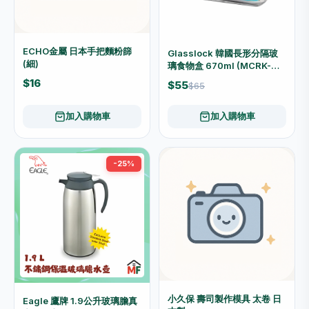
ECHO金屬 日本手把麵粉篩
Glasslock 韓國長形分隔玻
(細)
璃食物盒 670ml (MCRK-
067)
$16
$55
$65
加入購物車
加入購物車
-25%
小久保 壽司製作模具 太卷 日
Eagle 鷹牌 1.9公升玻璃膽真