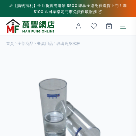
🎉【購物福利】全店折實滿港幣 $500 即享全港免費送貨上門！滿
$100 即可享指定門市免費自取服務 📦
首頁
全部商品
餐桌用品
玻璃高身水杯